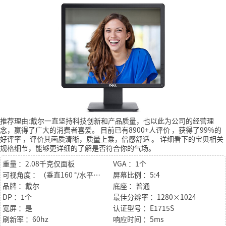
推荐理由:戴尔一直坚持科技创新和产品质量，也以此为公司的经营理
念，赢得了广大的消费者喜爱。
目前已有8900+人评价
，获得了99%的
好评率
，评价其画质清晰，质量上乘，倍感舒适
。
详细看下的宝贝相关
规格细节，能够更详细的了解是否符合你的气场。
重量 ：2.08千克仅面板
VGA ：1个
可视角度 ：（垂直160 °/水平170 °）
屏幕比例 ：5:4
品牌 ：戴尔
底座 ：普通
DP ：1个
最佳分辨率 ：1280×1024
宽屏 ：是
认证型号 ：E1715S
刷新率 ：60hz
响应时间 ：5ms