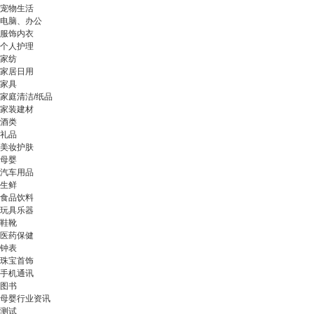
宠物生活
电脑、办公
服饰内衣
个人护理
家纺
家居日用
家具
家庭清洁/纸品
家装建材
酒类
礼品
美妆护肤
母婴
汽车用品
生鲜
食品饮料
玩具乐器
鞋靴
医药保健
钟表
珠宝首饰
手机通讯
图书
母婴行业资讯
测试