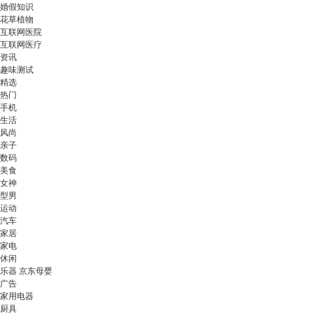
婚假知识
花草植物
互联网医院
互联网医疗
资讯
趣味测试
精选
热门
手机
生活
风尚
亲子
数码
美食
女神
型男
运动
汽车
家居
家电
休闲
乐器 京东母婴
广告
家用电器
厨具