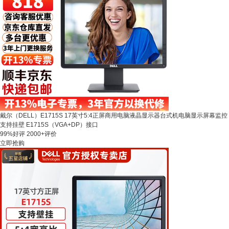
戴尔（DELL）E1715S 17英寸5:4正屏商用电脑液晶显示器台式机电脑显示屏幕监控
支持挂壁 E1715S（VGA+DP）接口
99%好评
2000+评价
立即抢购