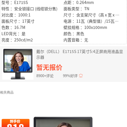
型号 ：E1715S
点距 ：0.264mm
特性 ：安全锁接口 (线缆锁分售)
面板类型 ：TN
对比度 ：1000:1
尺寸 ：含支架尺寸（高 x 宽 x 深）： 389.5毫米）x（374.5毫米）x（165.5毫米）
面板尺寸 ：17英寸
电源 ：11瓦（典型值）/15瓦（最大值）
色数 ：16.7M
壁挂规格 ：100x100mm
LED背光 ：是
颜色 ：黑色
亮度 ：250cd/m2
内置音箱 ：无
戴尔（DELL） E1715S 17英寸5:4正屏商用液晶显
示器
暂无报价
8900+评论
99%好评
相关商品