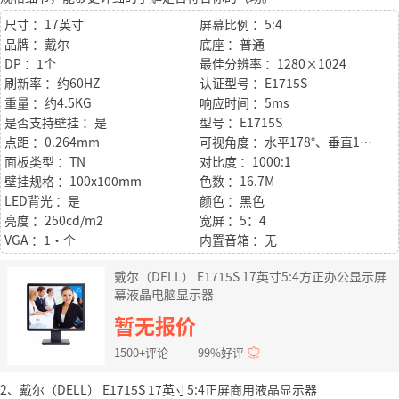
尺寸 ：17英寸
屏幕比例 ：5:4
品牌 ：戴尔
底座 ：普通
DP ：1个
最佳分辨率 ：1280×1024
刷新率 ：约60HZ
认证型号 ：E1715S
重量 ：约4.5KG
响应时间 ：5ms
是否支持壁挂 ：是
型号 ：E1715S
点距 ：0.264mm
可视角度 ：水平178°、垂直170°
面板类型 ：TN
对比度 ：1000:1
壁挂规格 ：100x100mm
色数 ：16.7M
LED背光 ：是
颜色 ：黑色
亮度 ：250cd/m2
宽屏 ：5：4
VGA ：1·个
内置音箱 ：无
戴尔（DELL） E1715S 17英寸5:4方正办公显示屏
幕液晶电脑显示器
暂无报价
1500+评论
99%好评
2、戴尔（DELL） E1715S 17英寸5:4正屏商用液晶显示器