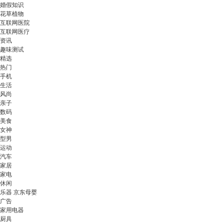
婚假知识
花草植物
互联网医院
互联网医疗
资讯
趣味测试
精选
热门
手机
生活
风尚
亲子
数码
美食
女神
型男
运动
汽车
家居
家电
休闲
乐器 京东母婴
广告
家用电器
厨具