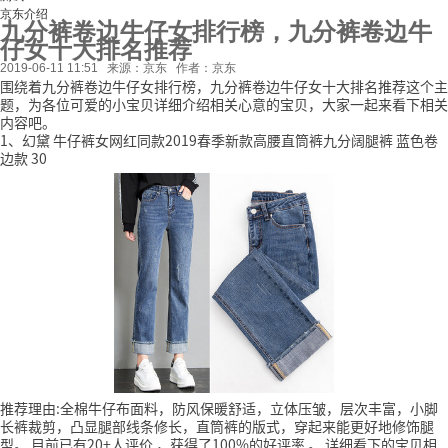
京东介绍
九分裤卷边牛仔女排行榜，九分裤卷边牛
仔女十大排名推荐
2019-06-11 11:51
来源：京东
作者：京东
围绕着九分裤卷边牛仔女排行榜，九分裤卷边牛仔女十大排名推荐这个主
题，为各位可爱的小宝贝详细介绍相关心意的宝贝，大家一起来看下相关
内容吧。
1、幻黛 牛仔裤女网红同款2019春季新款高腰直筒裤九分阔腿裤 蓝色卷
边款 30
推荐理由:全棉牛仔布面料，防风保暖舒适，立体压皱，层次丰富，小脚
长裤裁剪，凸显腿部线条修长，直筒裤的版式，穿起来能更好地修饰腿
型。
目前已有20+人评价
，获得了100%的好评率
。
详细看下的宝贝相