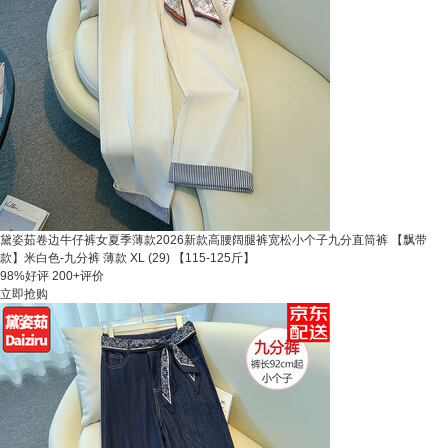
黛姿茹卷边牛仔裤女夏季薄款2026新款高腰阔腿裤宽松小个子九分直筒裤 【飘带
款】米白色-九分裤 薄款 XL (29) 【115-125斤】
98%好评
200+评价
立即抢购