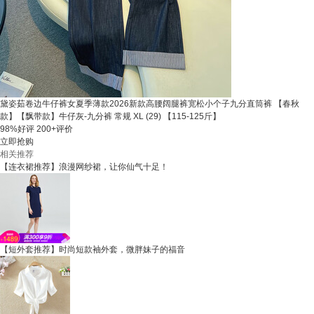
黛姿茹卷边牛仔裤女夏季薄款2026新款高腰阔腿裤宽松小个子九分直筒裤 【春秋
款】【飘带款】牛仔灰-九分裤 常规 XL (29) 【115-125斤】
98%好评
200+评价
立即抢购
相关推荐
【连衣裙推荐】浪漫网纱裙，让你仙气十足！
【短外套推荐】时尚短款袖外套，微胖妹子的福音