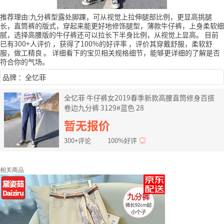
推荐理由:九分裤型露处脚踝，可从视觉上拉伸腿部比例，更显高挑腿
长，直筒裤的版式，穿起来能更好地修饰腿型，薄款牛仔裤，上身柔软细
腻，选择高腰版的牛仔裤还可以拉长下半身比例，从视觉上显高。
目前
已有300+人评价
，获得了100%的好评率
，评价其穿戴舒服，柔软舒
服，做工精良
。
详细看下的宝贝相关规格细节，能够更详细的了解是否
符合你的气场。
品牌 ：全忆菲
全忆菲 牛仔裤女2019春季新款高腰直筒修身百搭
卷边九分裤 3129#蓝色 28
暂无报价
300+评论
100%好评
相关商品