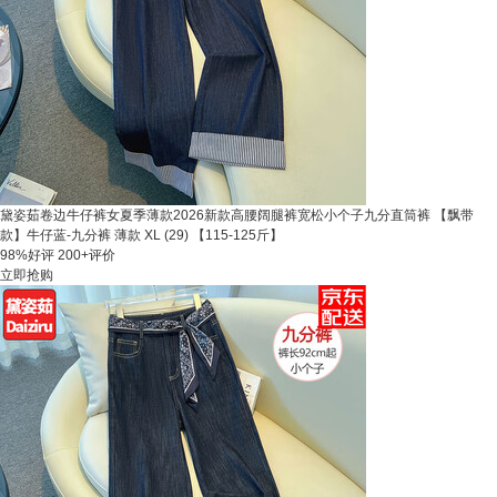
黛姿茹卷边牛仔裤女夏季薄款2026新款高腰阔腿裤宽松小个子九分直筒裤 【飘带
款】牛仔蓝-九分裤 薄款 XL (29) 【115-125斤】
98%好评
200+评价
立即抢购