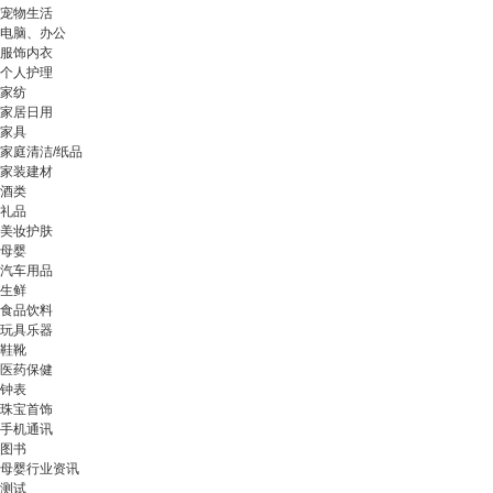
宠物生活
电脑、办公
服饰内衣
个人护理
家纺
家居日用
家具
家庭清洁/纸品
家装建材
酒类
礼品
美妆护肤
母婴
汽车用品
生鲜
食品饮料
玩具乐器
鞋靴
医药保健
钟表
珠宝首饰
手机通讯
图书
母婴行业资讯
测试