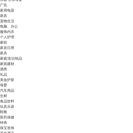
广告
家用电器
厨具
宠物生活
电脑、办公
服饰内衣
个人护理
家纺
家居日用
家具
家庭清洁/纸品
家装建材
酒类
礼品
美妆护肤
母婴
汽车用品
生鲜
食品饮料
玩具乐器
鞋靴
医药保健
钟表
珠宝首饰