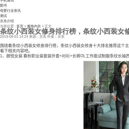
手机通讯
图书
母婴行业资讯
测试
京东介绍
当前位置 :
首页
>
服饰内衣
>
正文
条纹小西装女修身排行榜，条纹小西装女
2019-08-01 14:24
来源：京东
作者：京东
围绕着条纹小西装女修身排行榜，条纹小西装女修身十大排名推荐这个主
看下相关内容吧。
1、朗悦女装 春秋职业装套装外套+衬衫+长裤OL工作面试制服条纹长袖西装职业