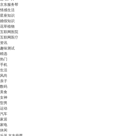
京东服务帮
情感生活
星座知识
婚假知识
花草植物
互联网医院
互联网医疗
资讯
趣味测试
精选
热门
手机
生活
风尚
亲子
数码
美食
女神
型男
运动
汽车
家居
家电
休闲
乐器 京东母婴