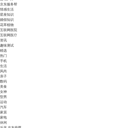
京东服务帮
情感生活
星座知识
婚假知识
花草植物
互联网医院
互联网医疗
资讯
趣味测试
精选
热门
手机
生活
风尚
亲子
数码
美食
女神
型男
运动
汽车
家居
家电
休闲
乐器 京东母婴