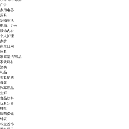
广告
家用电器
厨具
宠物生活
电脑、办公
服饰内衣
个人护理
家纺
家居日用
家具
家庭清洁/纸品
家装建材
酒类
礼品
美妆护肤
母婴
汽车用品
生鲜
食品饮料
玩具乐器
鞋靴
医药保健
钟表
珠宝首饰