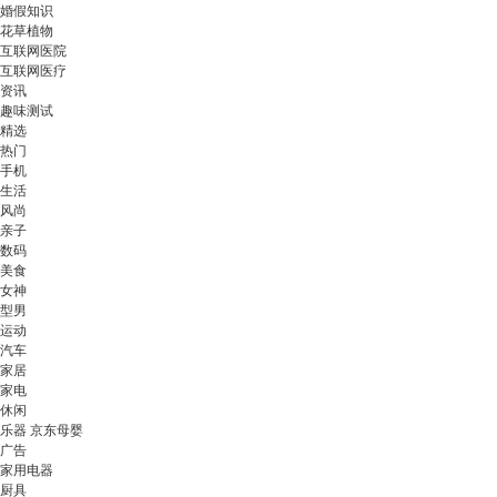
婚假知识
花草植物
互联网医院
互联网医疗
资讯
趣味测试
精选
热门
手机
生活
风尚
亲子
数码
美食
女神
型男
运动
汽车
家居
家电
休闲
乐器 京东母婴
广告
家用电器
厨具