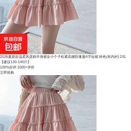
2026夏新款温柔风蛋糕半身裙女小个子松紧高腰防蓬蓬A字短裙 粉色(有内衬) 2XL
【建议130-140斤】
100%好评
1000+评价
立即抢购