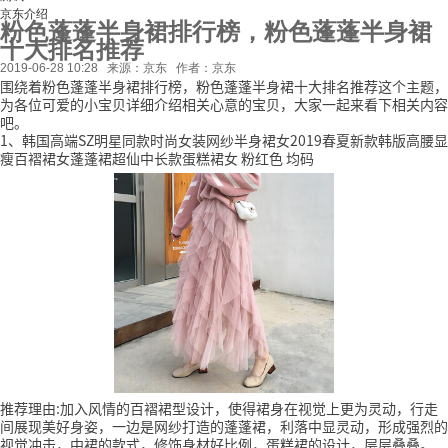
京东介绍
粉色蓬蓬半身裙排行榜，粉色蓬蓬半身裙
十大排名推荐
2019-06-28 10:28
来源：京东
作者：京东
围绕着粉色蓬蓬半身裙排行榜，粉色蓬蓬半身裙十大排名推荐这个主题，
为各位可爱的小宝贝详细介绍相关心意的宝贝，大家一起来看下相关内容
吧。
1、韩国高端SZ明星同款时尚女装网纱半身裙女2019春夏新款韩版高腰显
瘦百褶裙女蓬蓬裙超仙中长款蛋糕裙女 粉红色 均码
推荐理由:加入风情的百褶裙型设计，使得裙身在视觉上更为灵动，行走
间展现美好身姿，一边是网纱打造的蓬蓬裙，利落中显灵动，形成强烈的
视觉冲击，中裙的款式，修饰身材好比例，蛋糕裙的设计，层层叠叠。