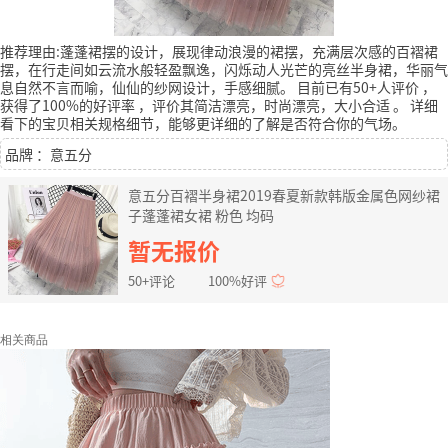
推荐理由:蓬蓬裙摆的设计，展现律动浪漫的裙摆，充满层次感的百褶裙
摆，在行走间如云流水般轻盈飘逸，闪烁动人光芒的亮丝半身裙，华丽气
息自然不言而喻，仙仙的纱网设计，手感细腻。
目前已有50+人评价
，
获得了100%的好评率
，评价其简洁漂亮，时尚漂亮，大小合适
。
详细
看下的宝贝相关规格细节，能够更详细的了解是否符合你的气场。
品牌 ：意五分
意五分百褶半身裙2019春夏新款韩版金属色网纱裙
子蓬蓬裙女裙 粉色 均码
暂无报价
50+评论
100%好评
相关商品