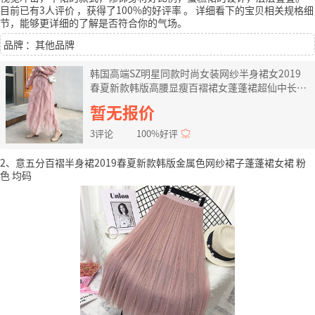
目前已有3人评价
，获得了100%的好评率
。
详细看下的宝贝相关规格细
节，能够更详细的了解是否符合你的气场。
品牌 ：其他品牌
韩国高端SZ明星同款时尚女装网纱半身裙女2019
春夏新款韩版高腰显瘦百褶裙女蓬蓬裙超仙中长款
蛋糕裙女 粉红色 均码
暂无报价
3评论
100%好评
2、意五分百褶半身裙2019春夏新款韩版金属色网纱裙子蓬蓬裙女裙 粉
色 均码