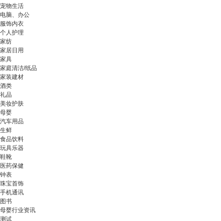
宠物生活
电脑、办公
服饰内衣
个人护理
家纺
家居日用
家具
家庭清洁/纸品
家装建材
酒类
礼品
美妆护肤
母婴
汽车用品
生鲜
食品饮料
玩具乐器
鞋靴
医药保健
钟表
珠宝首饰
手机通讯
图书
母婴行业资讯
测试