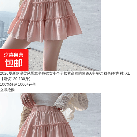
2026夏新款温柔风蛋糕半身裙女小个子松紧高腰防蓬蓬A字短裙 粉色(有内衬) XL
【建议120-130斤】
100%好评
1000+评价
立即抢购