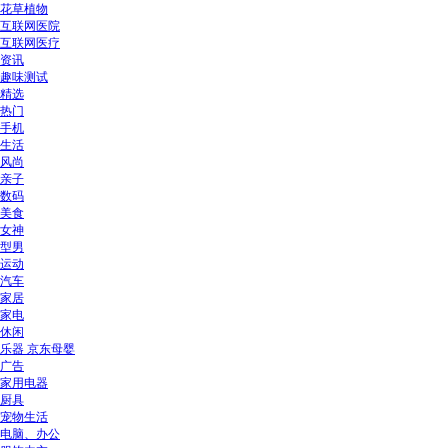
花草植物
互联网医院
互联网医疗
资讯
趣味测试
精选
热门
手机
生活
风尚
亲子
数码
美食
女神
型男
运动
汽车
家居
家电
休闲
乐器 京东母婴
广告
家用电器
厨具
宠物生活
电脑、办公