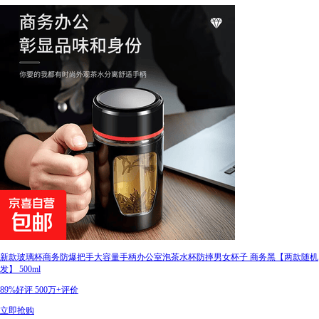
新款玻璃杯商务防爆把手大容量手柄办公室泡茶水杯防摔男女杯子 商务黑【两款随机
发】 500ml
89%好评
500万+评价
立即抢购