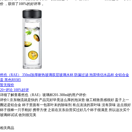
价
，获得了100%的好评率
。
然也（RAE） 350ml加厚耐热玻璃双层玻璃水杯 防漏过滤 泡茶情侣水晶杯 全铝合金
盖 黑色R9385
暂无报价
20+评论
100%好评
详细了解查看然也（RAE）玻璃杯201-300ml的用户评价:
评价1:京东物流就是快的 产品完好毕竟这么厚的泡沫垫 做工精致质感很好 盖子上一
圈还是铝合金 杯子里面有一包茶叶末的除味剂 有点淡淡的茶叶味 没有异味 这点很好
杯子很棒一只手刚好 携带方便 之前在京东自营买过好几个杯子很满意 所以这次买个
玻璃杯试试 收到很完美
相关商品