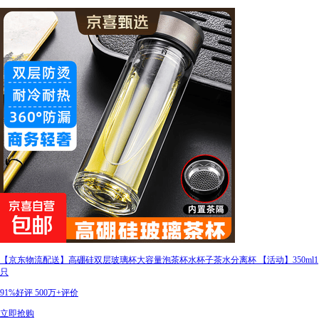
【京东物流配送】高硼硅双层玻璃杯大容量泡茶杯水杯子茶水分离杯 【活动】350ml1
只
91%好评
500万+评价
立即抢购