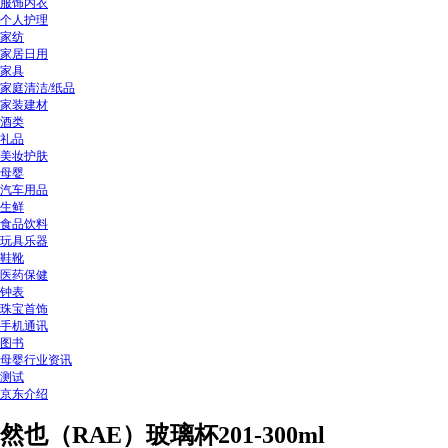
服饰内衣
个人护理
家纺
家居日用
家具
家庭清洁/纸品
家装建材
酒类
礼品
美妆护肤
母婴
汽车用品
生鲜
食品饮料
玩具乐器
鞋靴
医药保健
钟表
珠宝首饰
手机通讯
图书
母婴行业资讯
测试
京东介绍
然也（RAE）玻璃杯201-300ml