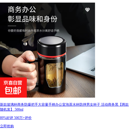
新款玻璃杯商务防爆把手大容量手柄办公室泡茶水杯防摔男女杯子 活动商务黑【两款
随机发】 500ml
89%好评
500万+评价
立即抢购