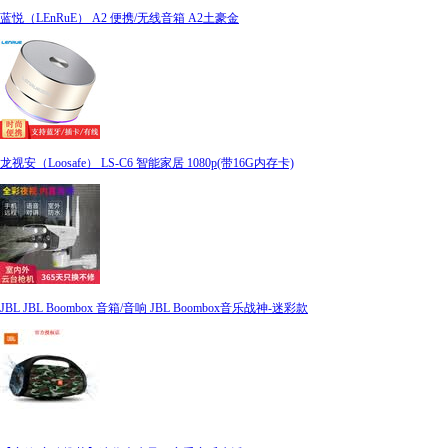
蓝悦（LEnRuE） A2 便携/无线音箱 A2土豪金
龙视安（Loosafe） LS-C6 智能家居 1080p(带16G内存卡)
JBL JBL Boombox 音箱/音响 JBL Boombox音乐战神-迷彩款