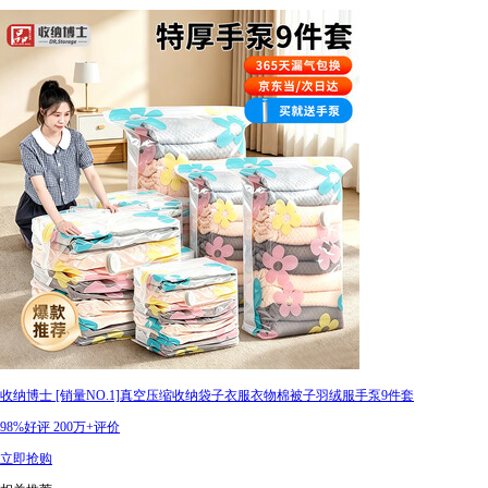
收纳博士 [销量NO.1]真空压缩收纳袋子衣服衣物棉被子羽绒服手泵9件套
98%好评
200万+评价
立即抢购