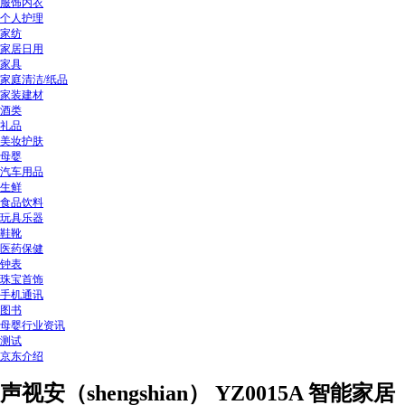
服饰内衣
个人护理
家纺
家居日用
家具
家庭清洁/纸品
家装建材
酒类
礼品
美妆护肤
母婴
汽车用品
生鲜
食品饮料
玩具乐器
鞋靴
医药保健
钟表
珠宝首饰
手机通讯
图书
母婴行业资讯
测试
京东介绍
声视安（shengshian） YZ0015A 智能家居