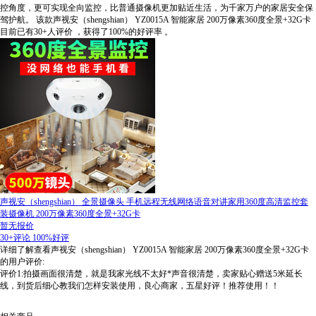
控角度，更可实现全向监控，比普通摄像机更加贴近生活，为千家万户的家居安全保
驾护航。
该款声视安（shengshian） YZ0015A 智能家居 200万像素360度全景+32G卡
目前已有30+人评价
，获得了100%的好评率
。
声视安（shengshian） 全景摄像头 手机远程无线网络语音对讲家用360度高清监控套
装摄像机 200万像素360度全景+32G卡
暂无报价
30+评论
100%好评
详细了解查看声视安（shengshian） YZ0015A 智能家居 200万像素360度全景+32G卡
的用户评价:
评价1:拍摄画面很清楚，就是我家光线不太好*声音很清楚，卖家贴心赠送5米延长
线，到货后细心教我们怎样安装使用，良心商家，五星好评！推荐使用！！