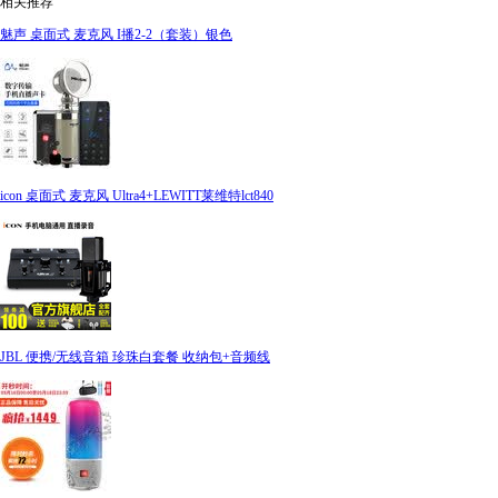
相关推荐
魅声 桌面式 麦克风 I播2-2（套装）银色
icon 桌面式 麦克风 Ultra4+LEWITT莱维特lct840
JBL 便携/无线音箱 珍珠白套餐 收纳包+音频线