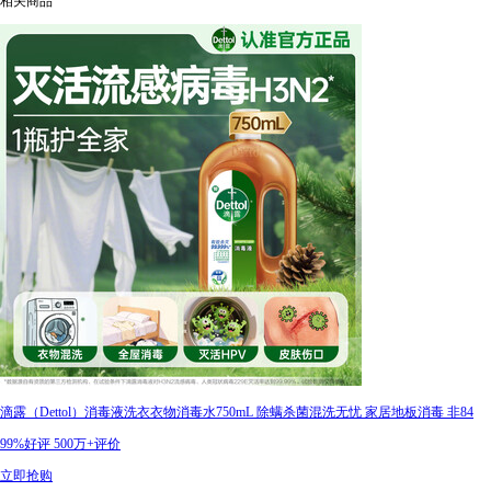
相关商品
滴露（Dettol）消毒液洗衣衣物消毒水750mL 除螨杀菌混洗无忧 家居地板消毒 非84
99%好评
500万+评价
立即抢购