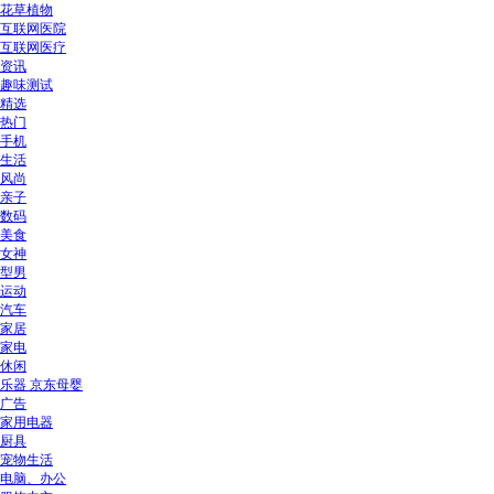
花草植物
互联网医院
互联网医疗
资讯
趣味测试
精选
热门
手机
生活
风尚
亲子
数码
美食
女神
型男
运动
汽车
家居
家电
休闲
乐器 京东母婴
广告
家用电器
厨具
宠物生活
电脑、办公