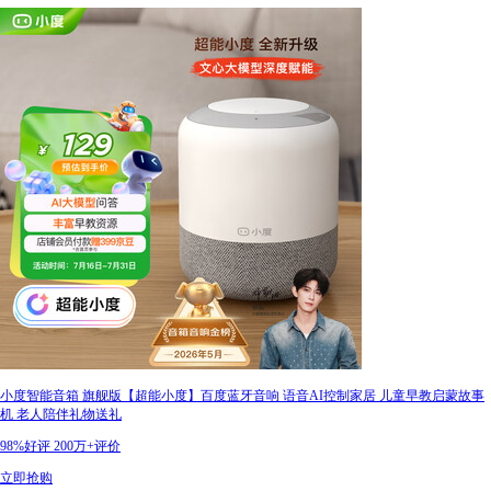
小度智能音箱 旗舰版【超能小度】百度蓝牙音响 语音AI控制家居 儿童早教启蒙故事
机 老人陪伴礼物送礼
98%好评
200万+评价
立即抢购