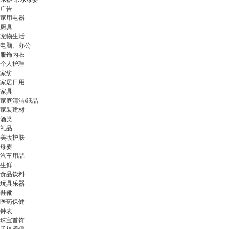
广告
家用电器
厨具
宠物生活
电脑、办公
服饰内衣
个人护理
家纺
家居日用
家具
家庭清洁/纸品
家装建材
酒类
礼品
美妆护肤
母婴
汽车用品
生鲜
食品饮料
玩具乐器
鞋靴
医药保健
钟表
珠宝首饰