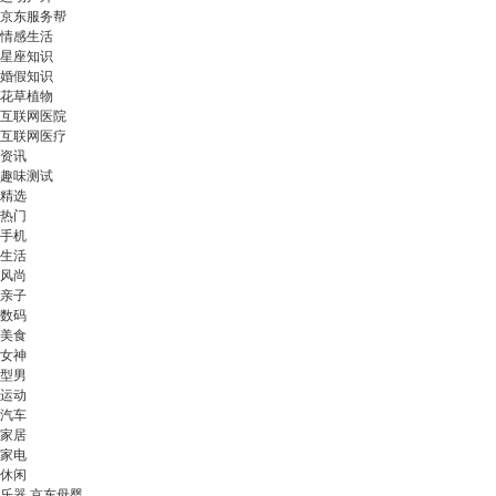
京东服务帮
情感生活
星座知识
婚假知识
花草植物
互联网医院
互联网医疗
资讯
趣味测试
精选
热门
手机
生活
风尚
亲子
数码
美食
女神
型男
运动
汽车
家居
家电
休闲
乐器 京东母婴