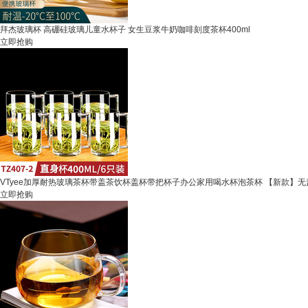
拜杰玻璃杯 高硼硅玻璃儿童水杯子 女生豆浆牛奶咖啡刻度茶杯400ml
立即抢购
VTyee加厚耐热玻璃茶杯带盖茶饮杯盖杯带把杯子办公家用喝水杯泡茶杯 【新款】无盖直
立即抢购