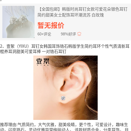
【全国包邮】韩版时尚耳钉女款可爱花朵银色耳钉
简约甜美女士配饰耳环潮流苏 白玫瑰
暂无报价
60+评论
98%好评
2、壹絮（YIXU）耳钉女韩国耳饰锆石韩版学生简约耳环个性气质清新耳
棍养耳洞甜美可爱耳棒 一对锆石耳钉
推荐理由:气质简约，大气优雅，甜美吸睛，更个性，可爱设计，趣味生
动，闪亮锆石，灵动优雅异常绚丽动人。
该款材质合金，分类耳饰，
目