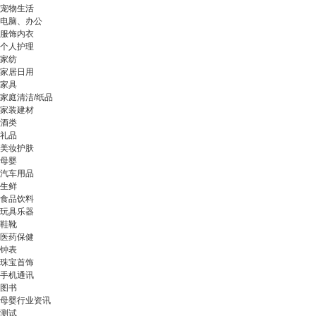
宠物生活
电脑、办公
服饰内衣
个人护理
家纺
家居日用
家具
家庭清洁/纸品
家装建材
酒类
礼品
美妆护肤
母婴
汽车用品
生鲜
食品饮料
玩具乐器
鞋靴
医药保健
钟表
珠宝首饰
手机通讯
图书
母婴行业资讯
测试