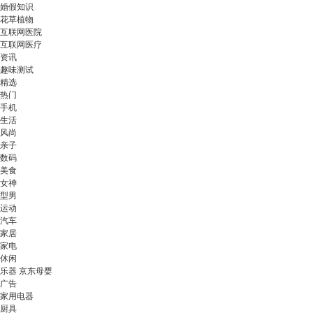
婚假知识
花草植物
互联网医院
互联网医疗
资讯
趣味测试
精选
热门
手机
生活
风尚
亲子
数码
美食
女神
型男
运动
汽车
家居
家电
休闲
乐器 京东母婴
广告
家用电器
厨具