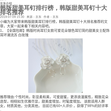
京东介绍
韩版甜美耳钉排行榜，韩版甜美耳钉十大
排名推荐
2019-07-09 15:30
来源：京东
作者：京东
小编为大家带来韩版甜美耳钉排行榜，韩版甜美耳钉十大排名推荐的文
章，大家一起来看下相关内容吧。
1、【全国包邮】韩版时尚耳钉女款可爱花朵银色耳钉简约甜美女士配饰
耳环潮流苏 白玫瑰
推荐理由:个性时尚，彰显柔和美，可爱甜蜜，更添浪漫属性，精致花朵
造型，栩栩如生优雅尽显，甜美度增加，时髦度增加。
该款适用人群
女，材质其他，分类其他，
目前已有60+人评价
，获得了98%的好评率
。