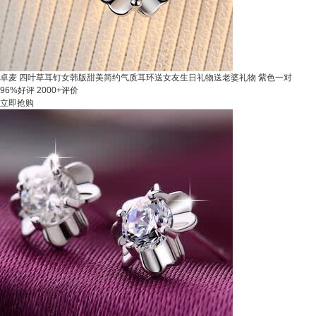
卓麦 四叶草耳钉女韩版甜美简约气质耳环送女友生日礼物送老婆礼物 紫色一对
96%好评
2000+评价
立即抢购