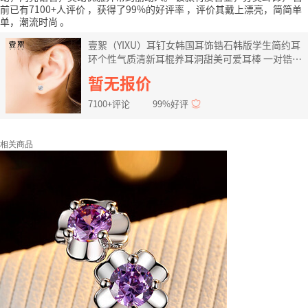
前已有7100+人评价
，获得了99%的好评率
，评价其戴上漂亮，简简单
单，潮流时尚
。
壹絮（YIXU）耳钉女韩国耳饰锆石韩版学生简约耳
环个性气质清新耳棍养耳洞甜美可爱耳棒 一对锆石
耳钉
暂无报价
7100+评论
99%好评
相关商品