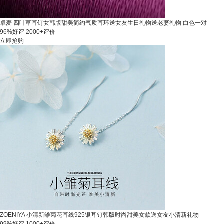
卓麦 四叶草耳钉女韩版甜美简约气质耳环送女友生日礼物送老婆礼物 白色一对
96%好评
2000+评价
立即抢购
ZOENIYA 小清新雏菊花耳线925银耳钉韩版时尚甜美女款送女友小清新礼物