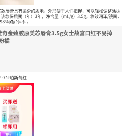
这款唇膏具有柔滑的质地，外形便于人们把握，可以轻松调整涂抹
该款保质期（年）3年，净含量（mL/g）3.5g，妆效润泽/镜面，
98%的好评率
。
红李佳奇金致胶原美芯唇膏3.5g女士故宫口红不易掉
粉橘
 07#珀斯莓红