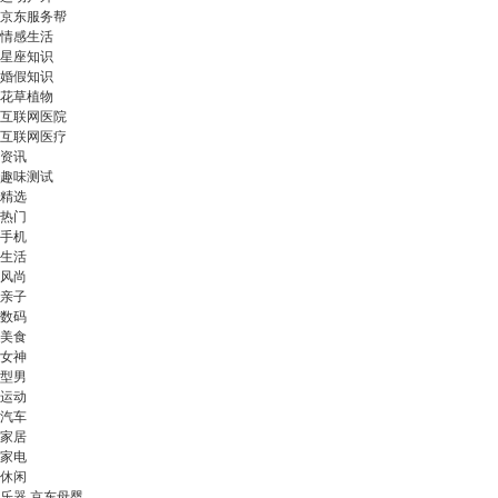
京东服务帮
情感生活
星座知识
婚假知识
花草植物
互联网医院
互联网医疗
资讯
趣味测试
精选
热门
手机
生活
风尚
亲子
数码
美食
女神
型男
运动
汽车
家居
家电
休闲
乐器 京东母婴