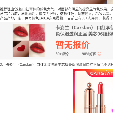
推荐理由:这款口红膏体的颜色大气，对面部有明显的提亮显气色效果，
角度和力度，质地滋润，覆盖力很好，这款红色，诱惑迷人，精致高贵。
产品产地广东，色号颜色1#01#东京樱粉，
目前已有50+人评价
，获得了
卡姿兰（Carslan） 口
色保湿滋润正品 美芯06纽约
暂无报价
50+评论
98%好评
2、卡姿兰（Carslan） 口红金致胶原美芯唇膏保湿滋润口红不掉色不沾杯