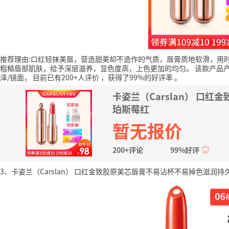
推荐理由:口红轻抹美唇，营造甜美却不造作的气质，唇膏质地软滑，用
粗糙唇部肌肤，给予深层滋养，显色度高，上色更加的均匀。
该款产品产
泽/镜面，
目前已有200+人评价
，获得了99%的好评率
。
卡姿兰（Carslan） 口
珀斯莓红
暂无报价
200+评论
99%好评
3、卡姿兰（Carslan） 口红金致胶原美芯唇膏不易沾杯不易掉色滋润持