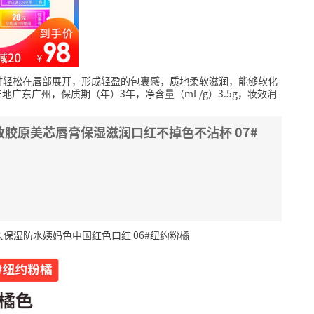
时轻松在唇部展开，形成轻盈的包裹感，质地柔软滋润，能够软化
地广东广州，保质期（年）3年，净含量（mL/g）3.5g，妆效润
红金致胶原美芯唇膏保湿滋润口红不掉色不沾杯 07#
久保湿防水姨妈色中国红色口红 06#纽约粉橘