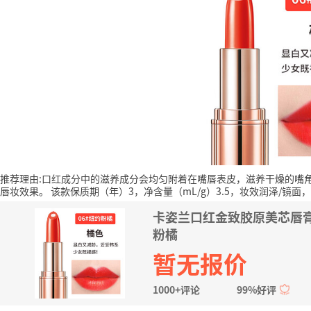
推荐理由:口红成分中的滋养成分会均匀附着在嘴唇表皮，滋养干燥的嘴
唇妆效果。
该款保质期（年）3，净含量（mL/g）3.5，妆效润泽/镜面
卡姿兰口红金致胶原美芯唇膏
粉橘
暂无报价
1000+评论
99%好评