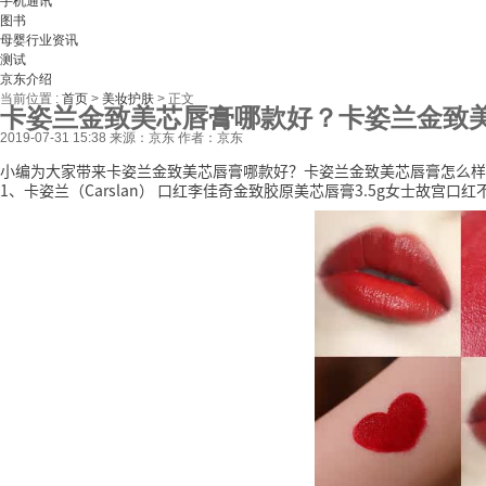
手机通讯
图书
母婴行业资讯
测试
京东介绍
当前位置 :
首页
>
美妆护肤
>
正文
卡姿兰金致美芯唇膏哪款好？卡姿兰金致
2019-07-31 15:38
来源：京东
作者：京东
小编为大家带来卡姿兰金致美芯唇膏哪款好？卡姿兰金致美芯唇膏怎么样
1、卡姿兰（Carslan） 口红李佳奇金致胶原美芯唇膏3.5g女士故宫口