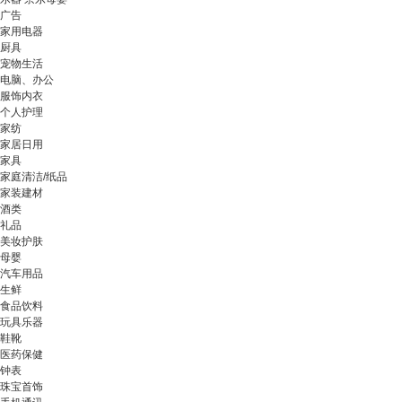
广告
家用电器
厨具
宠物生活
电脑、办公
服饰内衣
个人护理
家纺
家居日用
家具
家庭清洁/纸品
家装建材
酒类
礼品
美妆护肤
母婴
汽车用品
生鲜
食品饮料
玩具乐器
鞋靴
医药保健
钟表
珠宝首饰