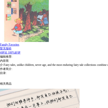
Family Favorites
暂无报价
4评论
100%好评
编辑推荐:
内容简
介:Fairy tales, unlike children, never age, and the most enduring fairy tale collections combine 
作者简介:
目录:
相关商品