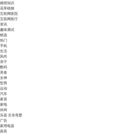
婚假知识
花草植物
互联网医院
互联网医疗
资讯
趣味测试
精选
热门
手机
生活
风尚
亲子
数码
美食
女神
型男
运动
汽车
家居
家电
休闲
乐器 京东母婴
广告
家用电器
厨具