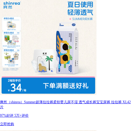
爽然（shinrea）Summer超薄拉拉裤柔软婴儿尿不湿 透气成长裤宝宝尿裤 拉拉裤 XL42
片
97%好评
5万+评价
立即抢购