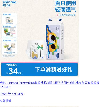
爽然（shinrea）Summer超薄拉拉裤柔软婴儿尿不湿 透气成长裤宝宝尿裤 拉拉裤
3XL34片
97%好评
5万+评价
立即抢购