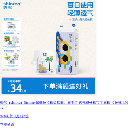
爽然（shinrea）Summer超薄拉拉裤柔软婴儿尿不湿 透气成长裤宝宝尿裤 拉拉裤 L46
片
97%好评
5万+评价
立即抢购