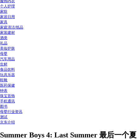
服饰内衣
个人护理
家纺
家居日用
家具
家庭清洁/纸品
家装建材
酒类
礼品
美妆护肤
母婴
汽车用品
生鲜
食品饮料
玩具乐器
鞋靴
医药保健
钟表
珠宝首饰
手机通讯
图书
母婴行业资讯
测试
京东介绍
Summer Boys 4: Last Summer 最后一个夏