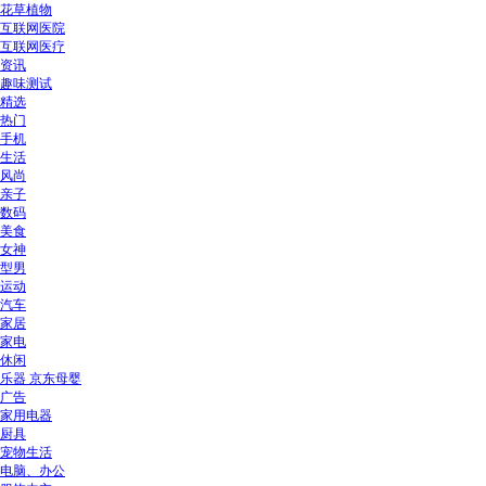
花草植物
互联网医院
互联网医疗
资讯
趣味测试
精选
热门
手机
生活
风尚
亲子
数码
美食
女神
型男
运动
汽车
家居
家电
休闲
乐器 京东母婴
广告
家用电器
厨具
宠物生活
电脑、办公