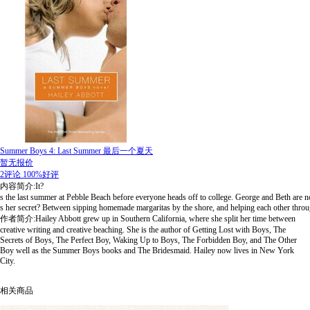
Summer Boys 4: Last Summer 最后一个夏天
暂无报价
2评论
100%好评
内容简介:It?
s the last summer at Pebble Beach before everyone heads off to college. George and Beth are n
s her secret? Between sipping homemade margaritas by the shore, and helping each other through 
作者简介:Hailey Abbott grew up in Southern California, where she split her time between
creative writing and creative beaching. She is the author of Getting Lost with Boys, The
Secrets of Boys, The Perfect Boy, Waking Up to Boys, The Forbidden Boy, and The Other
Boy well as the Summer Boys books and The Bridesmaid. Hailey now lives in New York
City.
相关商品