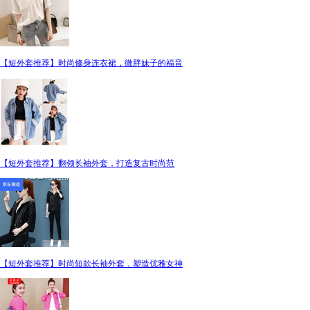
【短外套推荐】时尚修身连衣裙，微胖妹子的福音
【短外套推荐】翻领长袖外套，打造复古时尚范
【短外套推荐】时尚短款长袖外套，塑造优雅女神