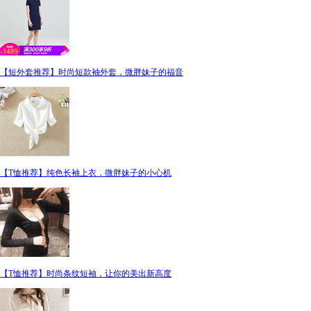
【短外套推荐】时尚短款袖外套，微胖妹子的福音
【T恤推荐】纯色长袖上衣，微胖妹子的小心机
【T恤推荐】时尚条纹短袖，让你的美出新高度