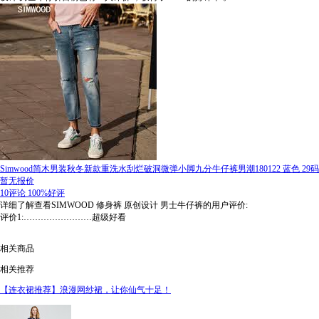
Simwood简木男装秋冬新款重洗水刮烂破洞微弹小脚九分牛仔裤男潮180122 蓝色 29码
暂无报价
10评论
100%好评
详细了解查看SIMWOOD 修身裤 原创设计 男士牛仔裤的用户评价:
评价1:……………………超级好看
相关商品
相关推荐
【连衣裙推荐】浪漫网纱裙，让你仙气十足！