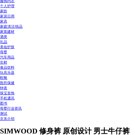
服饰内衣
个人护理
家纺
家居日用
家具
家庭清洁/纸品
家装建材
酒类
礼品
美妆护肤
母婴
汽车用品
生鲜
食品饮料
玩具乐器
鞋靴
医药保健
钟表
珠宝首饰
手机通讯
图书
母婴行业资讯
测试
京东介绍
SIMWOOD 修身裤 原创设计 男士牛仔裤