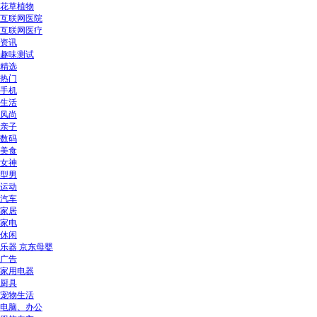
花草植物
互联网医院
互联网医疗
资讯
趣味测试
精选
热门
手机
生活
风尚
亲子
数码
美食
女神
型男
运动
汽车
家居
家电
休闲
乐器 京东母婴
广告
家用电器
厨具
宠物生活
电脑、办公