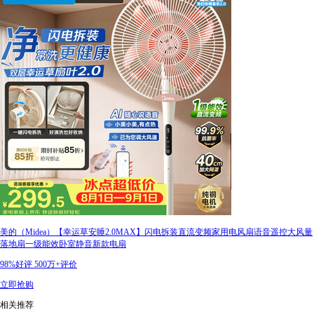
美的（Midea）【幸运草安睡2.0MAX】闪电拆装直流变频家用电风扇语音遥控大风量
落地扇一级能效卧室静音新款电扇
98%好评
500万+评价
立即抢购
相关推荐