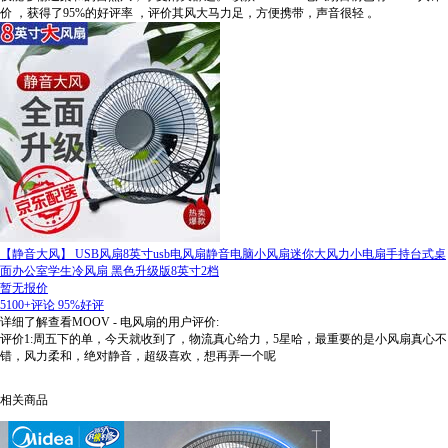
价
，获得了95%的好评率
，评价其风大马力足，方便携带，声音很轻
。
【静音大风】 USB风扇8英寸usb电风扇静音电脑小风扇迷你大风力小电扇手持台式桌
面办公室学生冷风扇 黑色升级版8英寸2档
暂无报价
5100+评论
95%好评
详细了解查看MOOV - 电风扇的用户评价:
评价1:周五下的单，今天就收到了，物流真心给力，5星哈，最重要的是小风扇真心不
错，风力柔和，绝对静音，超级喜欢，想再弄一个呢
相关商品