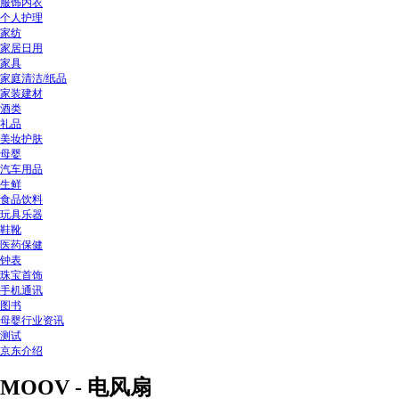
服饰内衣
个人护理
家纺
家居日用
家具
家庭清洁/纸品
家装建材
酒类
礼品
美妆护肤
母婴
汽车用品
生鲜
食品饮料
玩具乐器
鞋靴
医药保健
钟表
珠宝首饰
手机通讯
图书
母婴行业资讯
测试
京东介绍
MOOV - 电风扇