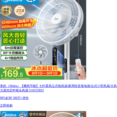
美的（Midea）【飓风节能】七叶柔风立式电风扇/家用轻音落地扇/台式小型风扇/大风
力遥控定时摇头风扇 SAH35BSJ
98%好评
500万+评价
立即抢购