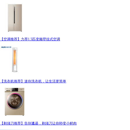
【空调推荐】力荐1.5匹变频壁挂式空调
【洗衣机推荐】迷你洗衣机，让生活更简单
【剃须刀推荐】告别邋遢，剃须刀让你秒变小鲜肉