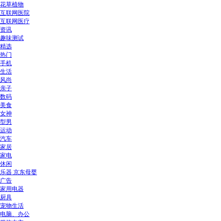
花草植物
互联网医院
互联网医疗
资讯
趣味测试
精选
热门
手机
生活
风尚
亲子
数码
美食
女神
型男
运动
汽车
家居
家电
休闲
乐器 京东母婴
广告
家用电器
厨具
宠物生活
电脑、办公