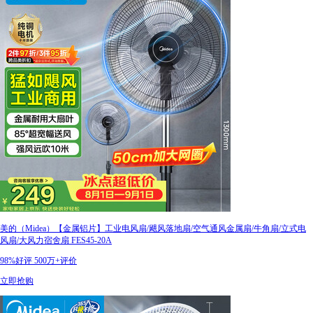
美的（Midea）【金属铝片】工业电风扇/飓风落地扇/空气通风金属扇/牛角扇/立式电
风扇/大风力宿舍扇 FES45-20A
98%好评
500万+评价
立即抢购