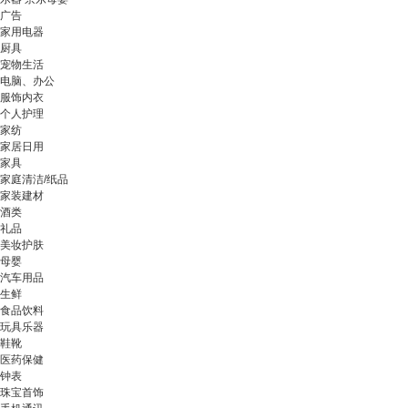
广告
家用电器
厨具
宠物生活
电脑、办公
服饰内衣
个人护理
家纺
家居日用
家具
家庭清洁/纸品
家装建材
酒类
礼品
美妆护肤
母婴
汽车用品
生鲜
食品饮料
玩具乐器
鞋靴
医药保健
钟表
珠宝首饰