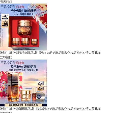
相关商品
雅诗兰黛小棕瓶精华眼霜15ml淡纹抗老护肤品套装化妆品礼七夕情人节礼物
立即抢购
雅诗兰黛小棕微雕眼霜15ml抗皱淡纹护肤品套装化妆品礼盒七夕情人节礼物