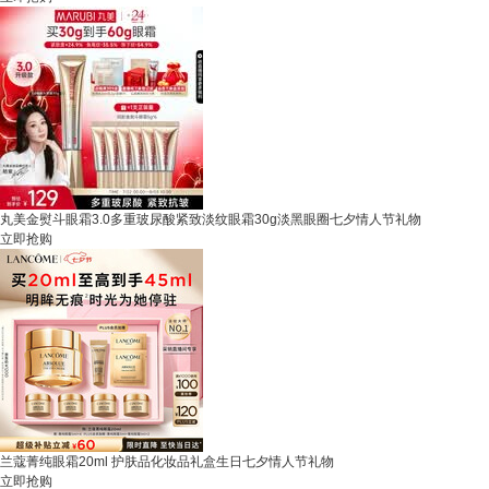
丸美金熨斗眼霜3.0多重玻尿酸紧致淡纹眼霜30g淡黑眼圈七夕情人节礼物
立即抢购
兰蔻菁纯眼霜20ml 护肤品化妆品礼盒生日七夕情人节礼物
立即抢购