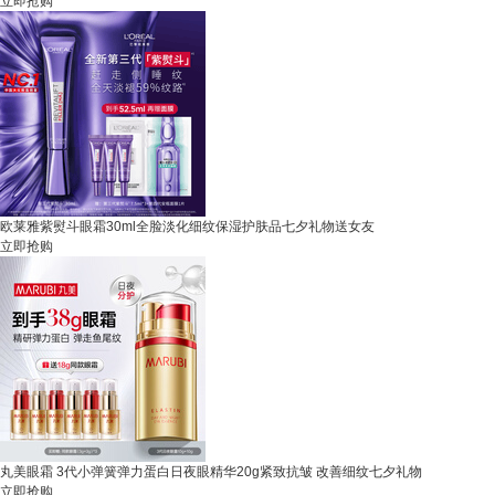
立即抢购
欧莱雅紫熨斗眼霜30ml全脸淡化细纹保湿护肤品七夕礼物送女友
立即抢购
丸美眼霜 3代小弹簧弹力蛋白日夜眼精华20g紧致抗皱 改善细纹七夕礼物
立即抢购