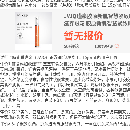
能够为肌肤补充水分。
该款瑾泉（JVJQ）眼霜/眼部精华 11-15g/mL目
JVJQ瑾泉胶原新肌智慧紧致
滋养眼霜 胶原新肌智慧紧致眼
暂无报价
50+评论
100%好评
详细了解查看瑾泉（JVJQ）眼霜/眼部精华 11-15g/mL的用户评价:
评价1:辅食添加歌谣*** 宝宝辅食莫着急，六月米粉开始加，高铁不甜
豆南瓜红薯好，适合吞咽无污染。 香蕉苹果泥也行，菜水果汁切勿上，
种泥，慢慢开始喝烂粥，绿叶蔬菜方可加，瘦肉肝泥可开荤，补铁营养全
键，各种菜泥变菜末，食物性状很重要，逐步变糙锻炼娃，水果可用咬咬
美食不挑食。 一岁以前奶为主，偶尔厌食属常见，观察过敏很重要，湿
好。 一岁以后加油盐，宝宝可以吃全蛋，大豆解禁可尝试，各种软饭面条上
或液体］：米粉、胡萝卜泥、南瓜泥、山药泥（容易过敏的8个月再添加
泥、紫甘蓝泥、菠菜泥、白萝卜泥、小白菜泥、西兰花泥、冬瓜泥、菜花
（汁）、鳄
评价2:双12买的，已经查防伪了，是真的。放心购买。只要商品买到家
大家放心购买吧。双11的时候也买了，但是不太愉快给退了，这次双12
评价3:买了很多东西。京东送货员服务很周到。一直在京东买东西 很速