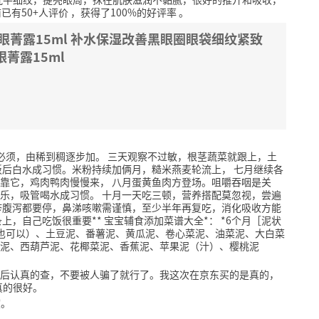
前已有50+人评价
，获得了100%的好评率
。
眼菁露15ml 补水保湿改善黑眼圈眼袋细纹紧致
菁露15ml
是必须，由稀到稠逐步加。 三天观察不过敏，根茎蔬菜就跟上，土
饭后白水成习惯。米粉持续加俩月，糙米燕麦轮流上， 七月继续各
靠它，鸡肉鸭肉慢慢来， 八月蛋黄鱼肉方登场。咀嚼吞咽是关
乐，吸管喝水成习惯。 十月一天吃三顿，营养搭配莫忽视，尝遍
疹腹泻都要停，鼻涕咳嗽需谨慎，至少半年再复吃，消化吸收方能
，自己吃饭很重要** 宝宝辅食添加菜谱大全*： *6个月［泥状
也可以）、土豆泥、番薯泥、黄瓜泥、卷心菜泥、油菜泥、大白菜
泥、西葫芦泥、花椰菜泥、香蕉泥、苹果泥（汁）、樱桃泥
以后认真的查，不要被人骗了就行了。我这次在京东买的是真的，
真的很好。
度。