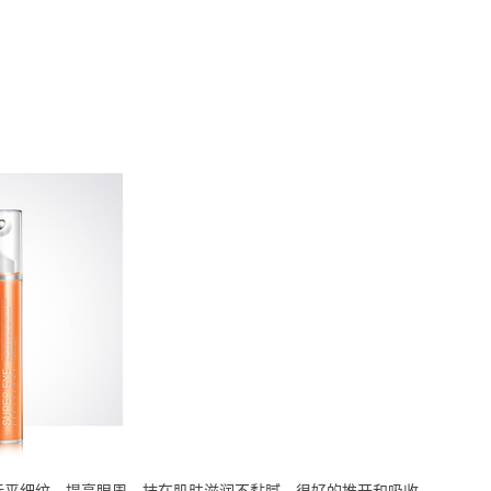
抚平细纹，提亮眼周，抹在肌肤滋润不黏腻，很好的推开和吸收，