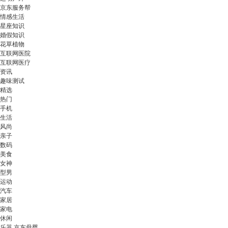
京东服务帮
情感生活
星座知识
婚假知识
花草植物
互联网医院
互联网医疗
资讯
趣味测试
精选
热门
手机
生活
风尚
亲子
数码
美食
女神
型男
运动
汽车
家居
家电
休闲
乐器 京东母婴