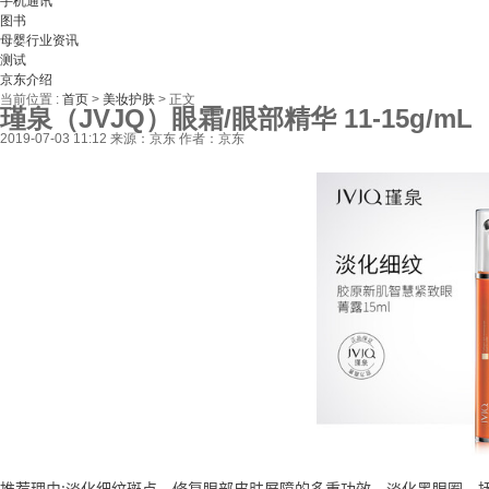
手机通讯
图书
母婴行业资讯
测试
京东介绍
当前位置 :
首页
>
美妆护肤
>
正文
瑾泉（JVJQ）眼霜/眼部精华 11-15g/mL
2019-07-03 11:12
来源：京东
作者：京东
推荐理由:淡化细纹斑点，修复眼部皮肤屏障的多重功效，淡化黑眼圈，