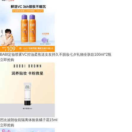
BABI定妆喷雾VC控油柔焦送女友持久不脱妆七夕礼物全肤款100ml*2瓶
立即抢购
芭比波朗妆前隔离体验装橘子霜15ml
立即抢购