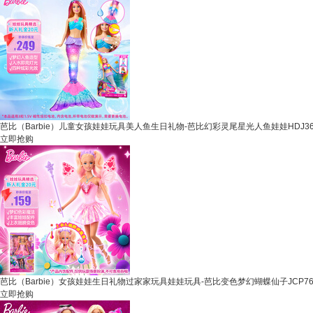
芭比（Barbie）儿童女孩娃娃玩具美人鱼生日礼物-芭比幻彩灵尾星光人鱼娃娃HDJ3
立即抢购
芭比（Barbie）女孩娃娃生日礼物过家家玩具娃娃玩具-芭比变色梦幻蝴蝶仙子JCP7
立即抢购