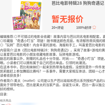
芭比电影特辑28 狗狗奇遇记
暂无报价
20+评论
100%好评
编辑推荐:◎不可错过的电影全收藏！故事内容与芭比同名电影相配套，
◎珍藏版 “奇遇小叮当”项链！随书赠送颜色亮丽，有浓郁热带风情的
◎“玩转”芭比电影！内含丰富的游戏、海报和手工，叫喜爱芭比电影的
内容简介:这本《芭比电影特辑28：狗狗奇遇记》，采用了故事+游戏的
让喜爱芭比电影的小朋友收藏电影故事、玩转电影游戏。
励志的故事以外，附赠的礼品也十分华丽、时尚——“奇遇小叮当”项链
眼。小读者们可以拥有属于自己的芭比单品，引领时尚潮流。
在这本书中，芭比和妹妹们一起来到热带海岛度假，没想到意外一件件发
凯莉能赶上参加舞蹈比赛吗？一系事件，需要大家相互体谅、团结一心才
读者收获良多！
作者简介:美太（mattel）公司是以生产芭比娃娃和芭比系列授权产
面处于领导地位。芭比是美太的当家产品，自诞生以来，芭比一直以独立
好的榜样。
目录:
相关商品