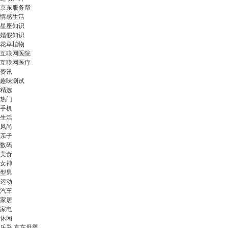
京东服务帮
情感生活
星座知识
婚假知识
花草植物
互联网医院
互联网医疗
资讯
趣味测试
精选
热门
手机
生活
风尚
亲子
数码
美食
女神
型男
运动
汽车
家居
家电
休闲
乐器 京东母婴