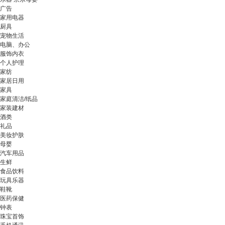
广告
家用电器
厨具
宠物生活
电脑、办公
服饰内衣
个人护理
家纺
家居日用
家具
家庭清洁/纸品
家装建材
酒类
礼品
美妆护肤
母婴
汽车用品
生鲜
食品饮料
玩具乐器
鞋靴
医药保健
钟表
珠宝首饰