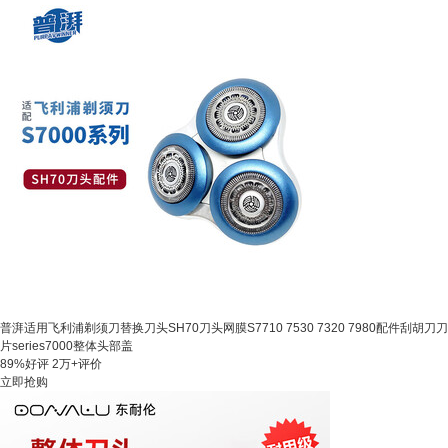
普湃适用飞利浦剃须刀替换刀头SH70刀头网膜S7710 7530 7320 7980配件刮胡刀刀
片series7000整体头部盖
89%好评
2万+评价
立即抢购