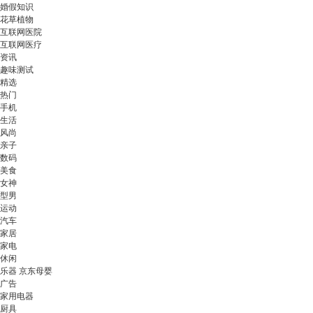
婚假知识
花草植物
互联网医院
互联网医疗
资讯
趣味测试
精选
热门
手机
生活
风尚
亲子
数码
美食
女神
型男
运动
汽车
家居
家电
休闲
乐器 京东母婴
广告
家用电器
厨具