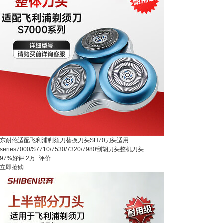
东耐伦适配飞利浦剃须刀替换刀头SH70刀头适用
series7000/S7710/7530/7320/7980刮胡刀头整机刀头
97%好评
2万+评价
立即抢购