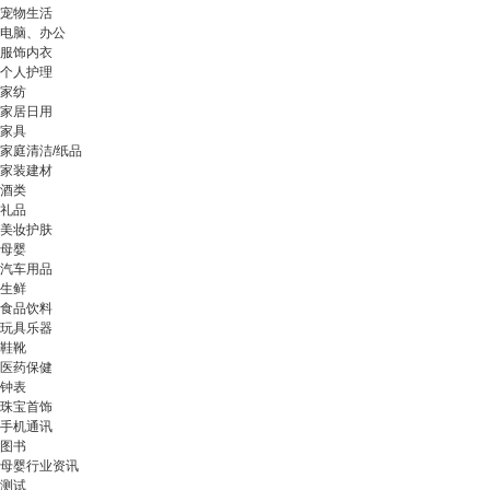
宠物生活
电脑、办公
服饰内衣
个人护理
家纺
家居日用
家具
家庭清洁/纸品
家装建材
酒类
礼品
美妆护肤
母婴
汽车用品
生鲜
食品饮料
玩具乐器
鞋靴
医药保健
钟表
珠宝首饰
手机通讯
图书
母婴行业资讯
测试