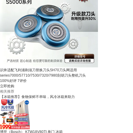
识奔适配飞利浦剃须刀替换刀头SH70刀头网适用
series7000/S7710/7530/7320/7980刮胡刀头整机刀头
100%好评
7评价
立即抢购
相关推荐
【冰箱推荐】食物保鲜不串味，风冷冰箱来助力
博世（Bosch） KTW18V80TI 单门 冰箱