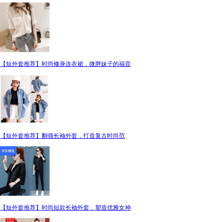
【短外套推荐】时尚修身连衣裙，微胖妹子的福音
【短外套推荐】翻领长袖外套，打造复古时尚范
【短外套推荐】时尚短款长袖外套，塑造优雅女神