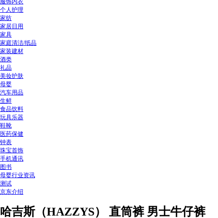
服饰内衣
个人护理
家纺
家居日用
家具
家庭清洁/纸品
家装建材
酒类
礼品
美妆护肤
母婴
汽车用品
生鲜
食品饮料
玩具乐器
鞋靴
医药保健
钟表
珠宝首饰
手机通讯
图书
母婴行业资讯
测试
京东介绍
哈吉斯（HAZZYS） 直筒裤 男士牛仔裤