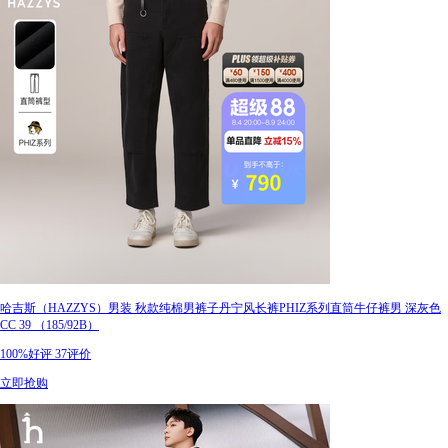
哈吉斯（HAZZYS）男装 秋款纯棉男裤子丹宁风长裤PHIZ系列直筒牛仔裤男 深灰色
CC 39 （185/92B）
100%好评
37评价
立即抢购