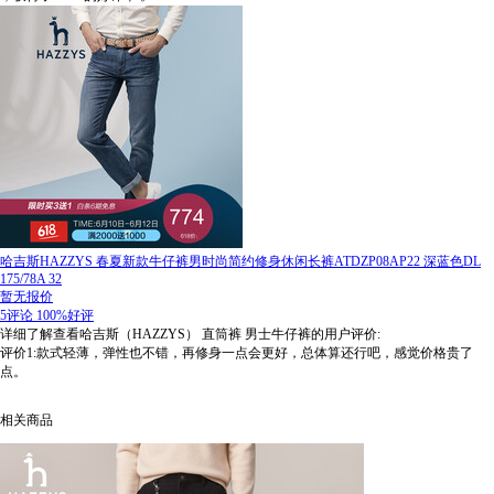
哈吉斯HAZZYS 春夏新款牛仔裤男时尚简约修身休闲长裤ATDZP08AP22 深蓝色DL
175/78A 32
暂无报价
5评论
100%好评
详细了解查看哈吉斯（HAZZYS） 直筒裤 男士牛仔裤的用户评价:
评价1:款式轻薄，弹性也不错，再修身一点会更好，总体算还行吧，感觉价格贵了
点。
相关商品