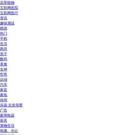
花草植物
互联网医院
互联网医疗
资讯
趣味测试
精选
热门
手机
生活
风尚
亲子
数码
美食
女神
型男
运动
汽车
家居
家电
休闲
乐器 京东母婴
广告
家用电器
厨具
宠物生活
电脑、办公