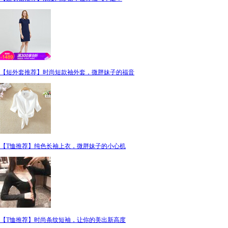
【短外套推荐】时尚短款袖外套，微胖妹子的福音
【T恤推荐】纯色长袖上衣，微胖妹子的小心机
【T恤推荐】时尚条纹短袖，让你的美出新高度