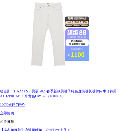
哈吉斯（HAZZYS）男装 2026春季新款男裤子纯色直筒裤长裤休闲牛仔裤男
ATDZP0DAP11 米黄色OW 37 （180/88A）
100%好评
7评价
立即抢购
相关推荐
【连衣裙推荐】浪漫网纱裙，让你仙气十足！