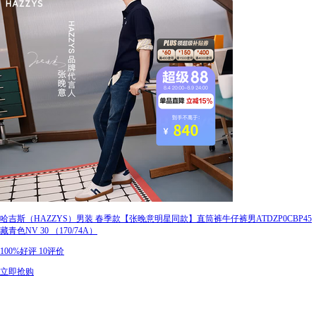
哈吉斯（HAZZYS）男装 春季款【张晚意明星同款】直筒裤牛仔裤男ATDZP0CBP45
藏青色NV 30 （170/74A）
100%好评
10评价
立即抢购