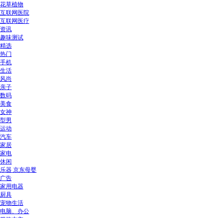
花草植物
互联网医院
互联网医疗
资讯
趣味测试
精选
热门
手机
生活
风尚
亲子
数码
美食
女神
型男
运动
汽车
家居
家电
休闲
乐器 京东母婴
广告
家用电器
厨具
宠物生活
电脑、办公