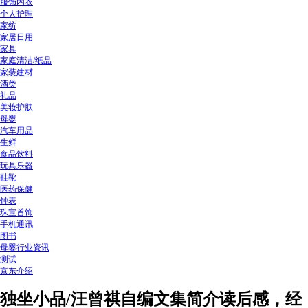
服饰内衣
个人护理
家纺
家居日用
家具
家庭清洁/纸品
家装建材
酒类
礼品
美妆护肤
母婴
汽车用品
生鲜
食品饮料
玩具乐器
鞋靴
医药保健
钟表
珠宝首饰
手机通讯
图书
母婴行业资讯
测试
京东介绍
独坐小品/汪曾祺自编文集简介读后感，经