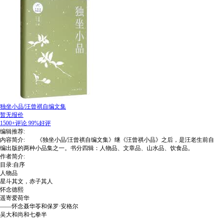
独坐小品/汪曾祺自编文集
暂无报价
1500+评论
99%好评
编辑推荐:
内容简介: 《独坐小品/汪曾祺自编文集》继《汪曾祺小品》之后，是汪老生前自
编出版的两种小品集之一。书分四辑：人物品、文章品、山水品、饮食品。
作者简介:
目录:自序
人物品
星斗其文，赤子其人
怀念德熙
遥寄爱荷华
——怀念聂华苓和保罗·安格尔
吴大和尚和七拳半