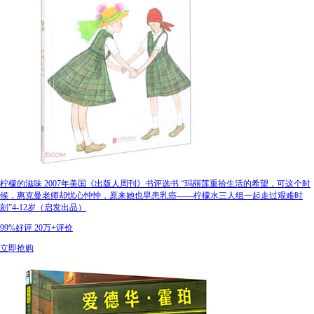
柠檬的滋味 2007年美国《出版人周刊》书评选书 “玛丽莲重拾生活的希望，可这个时
候，惠克曼老师却忧心忡忡，原来她也早患乳癌——柠檬水三人组一起走过艰难时
刻”4-12岁（启发出品）
99%好评
20万+评价
立即抢购