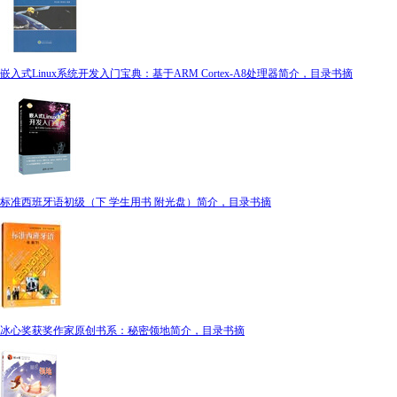
嵌入式Linux系统开发入门宝典：基于ARM Cortex-A8处理器简介，目录书摘
标准西班牙语初级（下 学生用书 附光盘）简介，目录书摘
冰心奖获奖作家原创书系：秘密领地简介，目录书摘