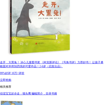
走开，大黑兔！ 冰心儿童图书奖 《柯克斯评论》《号角书评》力荐好书！ 让孩子勇
敢面对并挥别恐惧的可爱作品！2-6岁（启发出品）
99%好评
10万+评价
立即抢购
相关推荐
信谊宝宝起步走：猫头鹰 蝙蝠简介，目录书摘