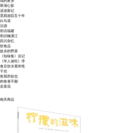
我的家乡
翠湖心影
滇游新记
觅我游踪五十年
白马庙
沽源
初访福建
初识楠溪江
四川杂忆
饮食品
故乡的野菜
《知味集》后记
《学人谈吃》序
食豆饮水斋闲笔
干丝
鱼我所欲也
肉食者不鄙
韭菜花
相关商品