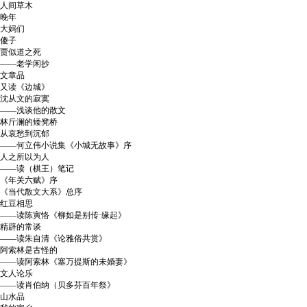
人间草木
晚年
大妈们
傻子
贾似道之死
——老学闲抄
文章品
又读《边城》
沈从文的寂寞
——浅谈他的散文
林斤澜的矮凳桥
从哀愁到沉郁
——何立伟小说集《小城无故事》序
人之所以为人
——读（棋王）笔记
《年关六赋》序
《当代散文大系》总序
红豆相思
——读陈寅恪《柳如是别传·缘起》
精辟的常谈
——读朱自清《论雅俗共赏》
阿索林是古怪的
——读阿索林《塞万提斯的未婚妻》
文人论乐
——读肖伯纳（贝多芬百年祭》
山水品