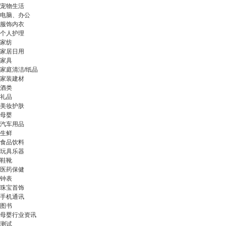
宠物生活
电脑、办公
服饰内衣
个人护理
家纺
家居日用
家具
家庭清洁/纸品
家装建材
酒类
礼品
美妆护肤
母婴
汽车用品
生鲜
食品饮料
玩具乐器
鞋靴
医药保健
钟表
珠宝首饰
手机通讯
图书
母婴行业资讯
测试