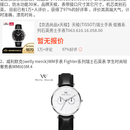
接口，防水功能30米，品牌天梭，表带接口尺寸其它尺寸，机芯类别石
英，
目前已有1万+人评价
，获得了97%的好评率
，评价其高端大气，计
时准确，漂亮时尚
。
【京选尚品x天梭】天梭(TISSOT)瑞士手表 俊雅系
列石英男士手表T063.610.16.058.00
暂无报价
1万+评论
97%好评
2、威利默克(welly merck)WM手表 Fighter系列瑞士石英表 学生时尚轻
奢男表WM003M.4