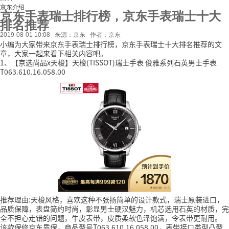
京东介绍
京东手表瑞士排行榜，京东手表瑞士十大
排名推荐
2019-08-01 10:08
来源：京东
作者：京东
小编为大家带来京东手表瑞士排行榜，京东手表瑞士十大排名推荐的文
章，大家一起来看下相关内容吧。
1、【京选尚品x天梭】天梭(TISSOT)瑞士手表 俊雅系列石英男士手表
T063.610.16.058.00
推荐理由:天梭风格，喜欢这种不张扬简单的设计款式，瑞士原装进口，
品质保障，表盘简约时尚，彰显男士硬汉魅力，机芯选用石英的材质，完
全不担心走错的问题，牛皮表带，皮质柔软色泽饱满，令表带更耐用。
该款保修京东质保，商品型号T063.610.16.058.00，表带接口类型凸型