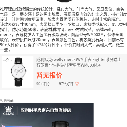
推荐理由:延续瑞士的传统设计，经典大气，时尚大气，彰显品位，商务
气质十足，层次感十足的男士腕表，展现沉稳内敛的绅士之风，指针刻度
设计，让时间刻度更清晰，腕表内置优质石英机芯，走时非常的精准。
该款表盘尺寸40mm，表带接口类型凸型接口，表扣类型其它，显示类别
指针，防水功能50米，表底材质精钢，表带材质皮革，品牌welly
merck，表镜材质人工蓝宝石水晶玻璃，商品型号WM003M，保修全国
联保，表带接口尺寸20mm，表盘颜色白色，机芯类别石英，
目前已有
90+人评价
，获得了97%的好评率
，评价其时尚大气，高端大气，做工
一流
。
威利默克(welly merck)WM手表 Fighter系列瑞士
石英表 学生时尚轻奢男表WM003M.4
暂无报价
90+评论
97%好评
相关商品