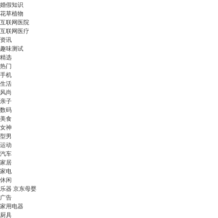
婚假知识
花草植物
互联网医院
互联网医疗
资讯
趣味测试
精选
热门
手机
生活
风尚
亲子
数码
美食
女神
型男
运动
汽车
家居
家电
休闲
乐器 京东母婴
广告
家用电器
厨具