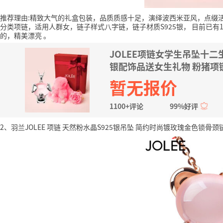
推荐理由:精致大气的礼盒包装，品质质感十足，演绎波西米亚风，点缀
分类项链，适用人群女，链子样式八字链，链子材质S925银，
目前已有1
的，精美漂亮
。
JOLEE项链女学生吊坠十
银配饰品送女生礼物 粉猪项
暂无报价
1100+评论
99%好评
2、羽兰JOLEE 项链 天然粉水晶S925银吊坠 简约时尚镀玫瑰金色锁骨