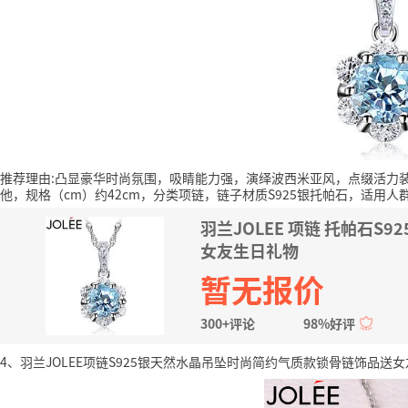
推荐理由:凸显豪华时尚氛围，吸睛能力强，演绎波西米亚风，点缀活力
他，规格（cm）约42cm，分类项链，链子材质S925银托帕石，适用人
羽兰JOLEE 项链 托帕石
女友生日礼物
暂无报价
300+评论
98%好评
4、羽兰JOLEE项链S925银天然水晶吊坠时尚简约气质款锁骨链饰品送