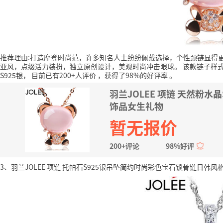
推荐理由:打造摩登时尚范，许多知名人士纷纷佩戴选择，个性颈链显得
亚风，点缀活力装扮，独立原创设计，美观时尚冲击眼球。
该款链子样式
S925银，
目前已有200+人评价
，获得了98%的好评率
。
羽兰JOLEE 项链 天然粉
饰品女生礼物
暂无报价
200+评论
98%好评
3、羽兰JOLEE 项链 托帕石S925银吊坠简约时尚彩色宝石锁骨链日韩