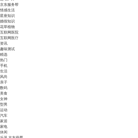
京东服务帮
情感生活
星座知识
婚假知识
花草植物
互联网医院
互联网医疗
资讯
趣味测试
精选
热门
手机
生活
风尚
亲子
数码
美食
女神
型男
运动
汽车
家居
家电
休闲
乐器 京东母婴