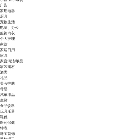
广告
家用电器
厨具
宠物生活
电脑、办公
服饰内衣
个人护理
家纺
家居日用
家具
家庭清洁/纸品
家装建材
酒类
礼品
美妆护肤
母婴
汽车用品
生鲜
食品饮料
玩具乐器
鞋靴
医药保健
钟表
珠宝首饰