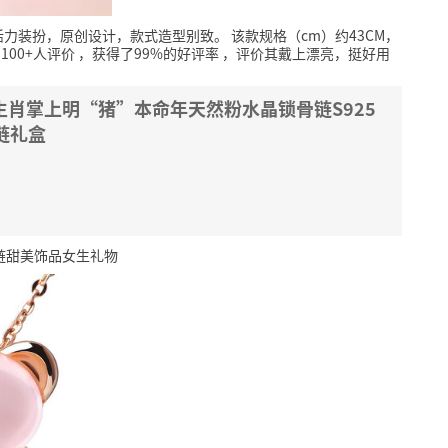
活力装扮，原创设计，款式造型别致。
该款规格（cm）约43CM，
100+人评价
，获得了99%的好评率
，评价其戴上漂亮，挺好用
二生肖掌上明“猪”本命年天然粉水晶锁骨链S925
链礼盒
颈链甜美饰品女生礼物