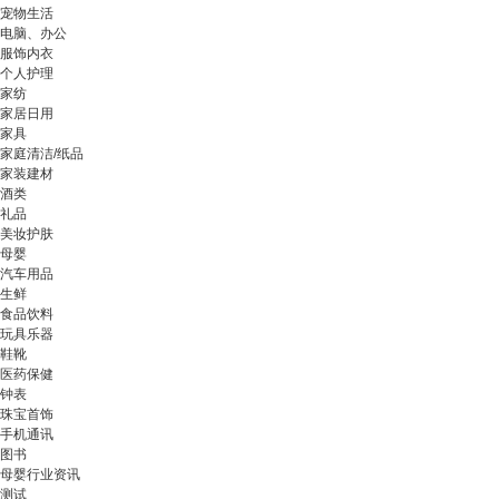
宠物生活
电脑、办公
服饰内衣
个人护理
家纺
家居日用
家具
家庭清洁/纸品
家装建材
酒类
礼品
美妆护肤
母婴
汽车用品
生鲜
食品饮料
玩具乐器
鞋靴
医药保健
钟表
珠宝首饰
手机通讯
图书
母婴行业资讯
测试