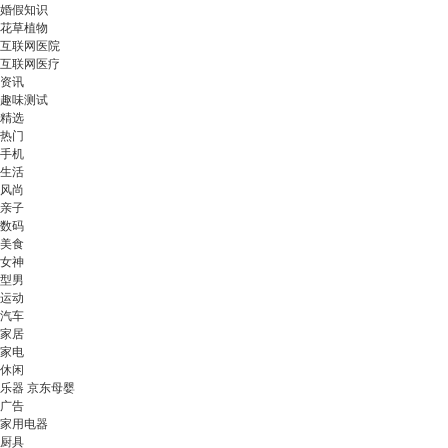
婚假知识
花草植物
互联网医院
互联网医疗
资讯
趣味测试
精选
热门
手机
生活
风尚
亲子
数码
美食
女神
型男
运动
汽车
家居
家电
休闲
乐器 京东母婴
广告
家用电器
厨具