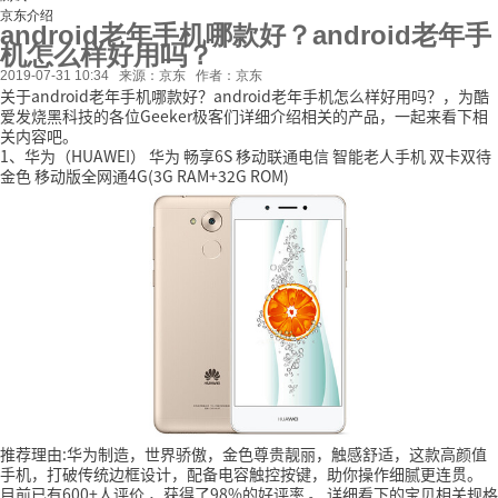
京东介绍
android老年手机哪款好？android老年手
机怎么样好用吗？
2019-07-31 10:34
来源：京东
作者：京东
关于android老年手机哪款好？android老年手机怎么样好用吗？，为酷
爱发烧黑科技的各位Geeker极客们详细介绍相关的产品，一起来看下相
关内容吧。
1、华为（HUAWEI） 华为 畅享6S 移动联通电信 智能老人手机 双卡双待
金色 移动版全网通4G(3G RAM+32G ROM)
推荐理由:华为制造，世界骄傲，金色尊贵靓丽，触感舒适，这款高颜值
手机，打破传统边框设计，配备电容触控按键，助你操作细腻更连贯。
目前已有600+人评价
，获得了98%的好评率
。
详细看下的宝贝相关规格