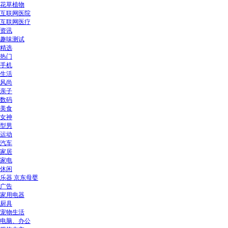
花草植物
互联网医院
互联网医疗
资讯
趣味测试
精选
热门
手机
生活
风尚
亲子
数码
美食
女神
型男
运动
汽车
家居
家电
休闲
乐器 京东母婴
广告
家用电器
厨具
宠物生活
电脑、办公