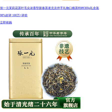
张一元茉莉花茶叶毛尖浓香型新春茶老北京伴手礼物口粮茶特种300g礼盒装
98%好评
100万+评价
立即抢购