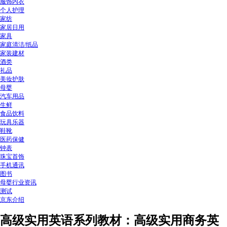
服饰内衣
个人护理
家纺
家居日用
家具
家庭清洁/纸品
家装建材
酒类
礼品
美妆护肤
母婴
汽车用品
生鲜
食品饮料
玩具乐器
鞋靴
医药保健
钟表
珠宝首饰
手机通讯
图书
母婴行业资讯
测试
京东介绍
高级实用英语系列教材：高级实用商务英