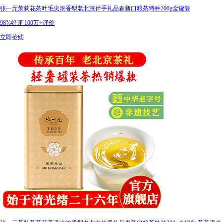
张一元茉莉花茶叶毛尖浓香型老北京伴手礼品春新口粮茶特种200g金罐装
98%好评
100万+评价
立即抢购