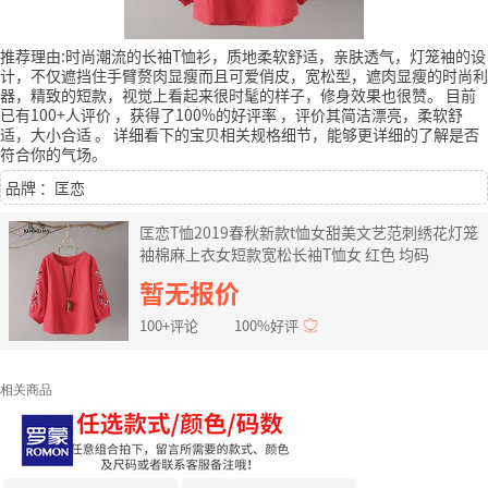
推荐理由:时尚潮流的长袖T恤衫，质地柔软舒适，亲肤透气，灯笼袖的设
计，不仅遮挡住手臂赘肉显瘦而且可爱俏皮，宽松型，遮肉显瘦的时尚利
器，精致的短款，视觉上看起来很时髦的样子，修身效果也很赞。
目前
已有100+人评价
，获得了100%的好评率
，评价其简洁漂亮，柔软舒
适，大小合适
。
详细看下的宝贝相关规格细节，能够更详细的了解是否
符合你的气场。
品牌 ：匡恋
匡恋T恤2019春秋新款t恤女甜美文艺范刺绣花灯笼
袖棉麻上衣女短款宽松长袖T恤女 红色 均码
暂无报价
100+评论
100%好评
相关商品