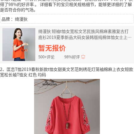
得了98%的好评率
。
详细看下的宝贝相关规格细节，能够更详细的了解
是否符合你的气场。
品牌 ：绮漫狄
绮漫狄 短袖t恤女宽松文艺民族风棉麻素雅复古打
底衫2019夏季新品大码女装韩版纯棉体恤女士上衣
橙色 L
暂无报价
500+评论
98%好评
2、匡恋T恤2019春秋新款t恤女甜美文艺范刺绣花灯笼袖棉麻上衣女短款
宽松长袖T恤女 红色 均码