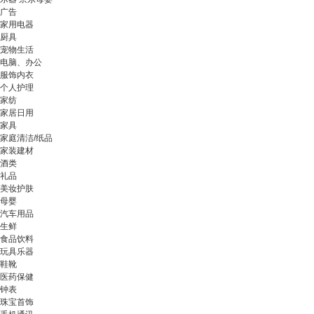
广告
家用电器
厨具
宠物生活
电脑、办公
服饰内衣
个人护理
家纺
家居日用
家具
家庭清洁/纸品
家装建材
酒类
礼品
美妆护肤
母婴
汽车用品
生鲜
食品饮料
玩具乐器
鞋靴
医药保健
钟表
珠宝首饰