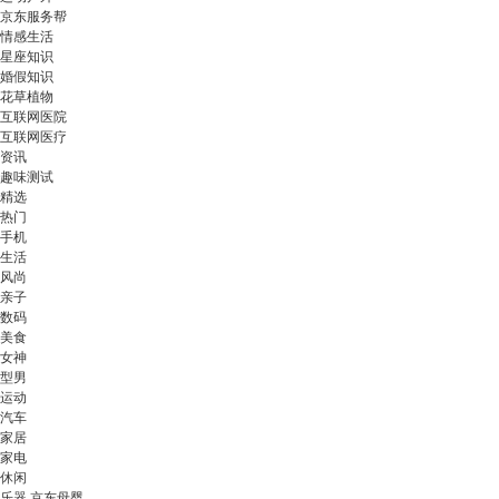
京东服务帮
情感生活
星座知识
婚假知识
花草植物
互联网医院
互联网医疗
资讯
趣味测试
精选
热门
手机
生活
风尚
亲子
数码
美食
女神
型男
运动
汽车
家居
家电
休闲
乐器 京东母婴