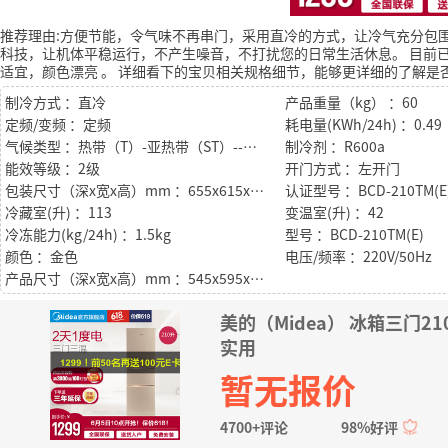
推荐理由:方便节能，令气味不再串门，采用直冷的方式，让冷气充分包
科技，让机体平稳运行，不产生噪音，不打扰您的日常生活休息。
目前已
适宜，颜色漂亮
。
详细看下的宝贝相关规格细节，能够更详细的了解是
制冷方式 ：直冷
产品重量（kg） ：60
定频/变频 ：定频
耗电量(KWh/24h) ：0.49
气候类型 ：热带（T）-亚热带（ST）--温带（N）－亚温带型（SN）
制冷剂 ：R600a
能效等级 ：2级
开门方式 ：左开门
包装尺寸（深x宽x高）mm ：655x615x1855
认证型号 ：BCD-210TM(E
冷藏室(升) ：113
变温室(升) ：42
冷冻能力(kg/24h) ：1.5kg
型号 ：BCD-210TM(E)
颜色 ：金色
电压/频率 ：220V/50Hz
产品尺寸（深x宽x高）mm ：545x595x1759
美的（Midea） 冰箱三门
实用
暂无报价
4700+评论
98%好评