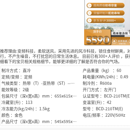
推荐理由:变频科技，柔软送风，采用先进的风冷科技，锁住食材鲜爽，
行，不产生噪音，不打扰您的日常生活休息。
目前已有300+人评价
，获
细看下的宝贝相关规格细节，能够更详细的了解是否符合你的气场。
制冷方式 ：直冷
产品重量（kg） ：60
定频/变频 ：定频
耗电量(KWh/24h) ：0.49
气候类型 ：热带（T）-亚热带（ST）--温带（N）－亚温带型（SN）
制冷剂 ：R600a
能效等级 ：2级
开门方式 ：左开门
包装尺寸（深x宽x高）mm ：655x615x1855
认证型号 ：BCD-210TM(E
冷藏室(升) ：113
变温室(升) ：42
冷冻能力(kg/24h) ：1.5kg
型号 ：BCD-210TM(E)
颜色 ：金色
电压/频率 ：220V/50Hz
产品尺寸（深x宽x高）mm ：545x595x1759