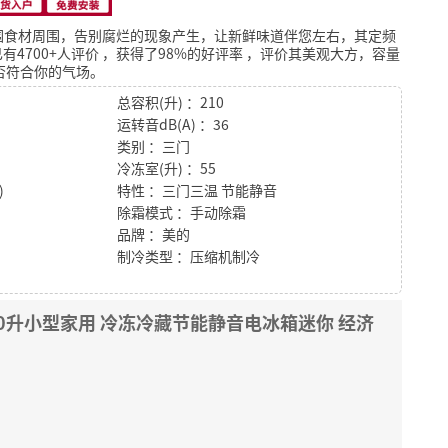
围食材周围，告别腐烂的现象产生，让新鲜味道伴您左右，其定频
有4700+人评价
，获得了98%的好评率
，评价其美观大方，容量
否符合你的气场。
总容积(升) ：210
运转音dB(A) ：36
类别 ：三门
冷冻室(升) ：55
)
特性 ：三门三温 节能静音
除霜模式 ：手动除霜
品牌 ：美的
制冷类型 ：压缩机制冷
210升小型家用 冷冻冷藏节能静音电冰箱迷你 经济