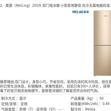
2、美菱（MeiLing）205升 双门电冰箱 小型家用静音 风冷无霜电脑控温 净
推荐理由:双门设计，身型小巧，节省空间，采用先进的风冷科技，锁住
的日常生活休息，彩钢箱体，承重性能好。
目前已有300+人评价
，获得
看下的宝贝相关规格细节，能够更详细的了解是否符合你的气场。
制冷方式 ：直冷
产品重量（kg） ：60
定频/变频 ：定频
耗电量(KWh/24h) ：0.49
气候类型 ：热带（T）-亚热带（ST）--温带（N）－亚温带型（SN）
制冷剂 ：R600a