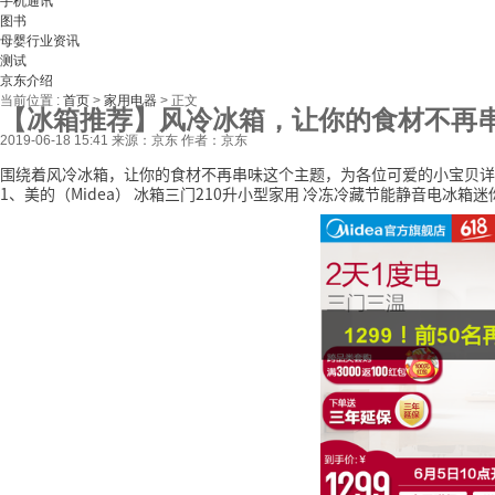
手机通讯
图书
母婴行业资讯
测试
京东介绍
当前位置 :
首页
>
家用电器
>
正文
【冰箱推荐】风冷冰箱，让你的食材不再
2019-06-18 15:41
来源：京东
作者：京东
围绕着风冷冰箱，让你的食材不再串味这个主题，为各位可爱的小宝贝详
1、美的（Midea） 冰箱三门210升小型家用 冷冻冷藏节能静音电冰箱迷