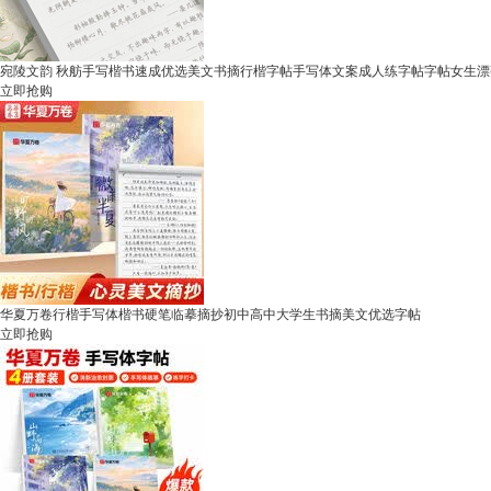
宛陵文韵 秋舫手写楷书速成优选美文书摘行楷字帖手写体文案成人练字帖字帖女生
立即抢购
华夏万卷行楷手写体楷书硬笔临摹摘抄初中高中大学生书摘美文优选字帖
立即抢购