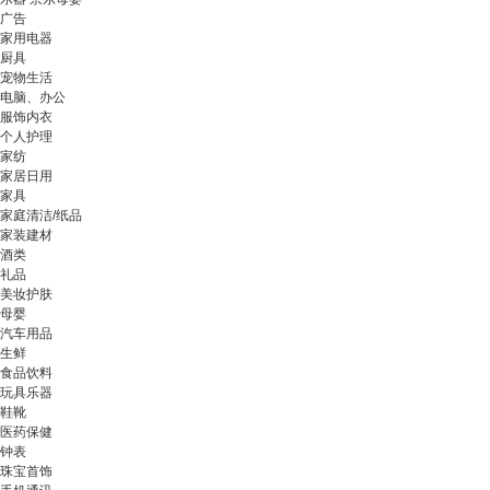
广告
家用电器
厨具
宠物生活
电脑、办公
服饰内衣
个人护理
家纺
家居日用
家具
家庭清洁/纸品
家装建材
酒类
礼品
美妆护肤
母婴
汽车用品
生鲜
食品饮料
玩具乐器
鞋靴
医药保健
钟表
珠宝首饰