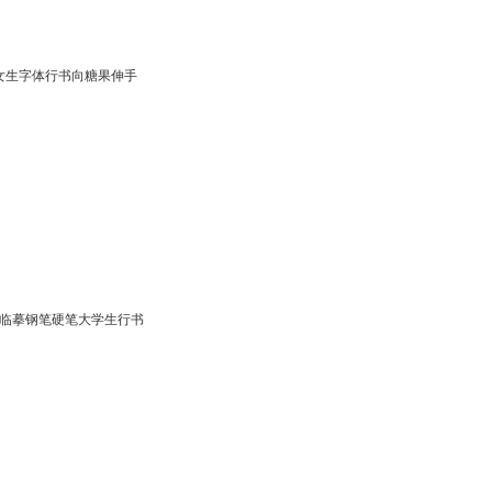
女生字体行书向糖果伸手
写临摹钢笔硬笔大学生行书