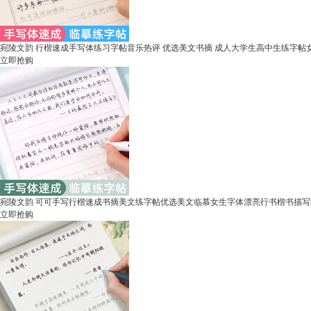
宛陵文韵 行楷速成手写体练习字帖音乐热评 优选美文书摘 成人大学生高中生练字帖
立即抢购
宛陵文韵 可可手写行楷速成书摘美文练字帖优选美文临慕女生字体漂亮行书楷书描
立即抢购