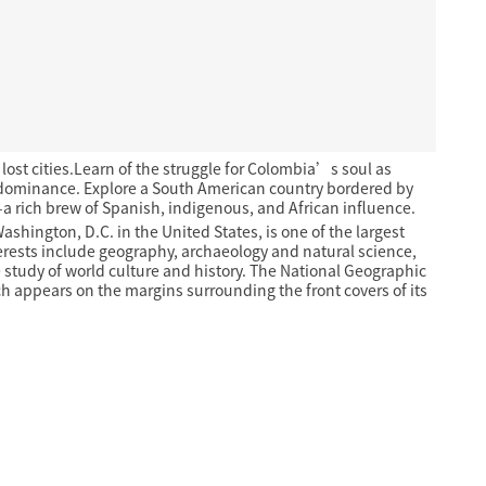
st cities.Learn of the struggle for Colombia’s soul as
for dominance. Explore a South American country bordered by
a rich brew of Spanish, indigenous, and African influence.
ngton, D.C. in the United States, is one of the largest
nterests include geography, archaeology and natural science,
 study of world culture and history. The National Geographic
ch appears on the margins surrounding the front covers of its