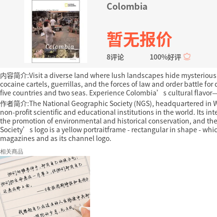
Colombia
暂无报价
8评论
100%好评
内容简介:Visit a diverse land where lush landscapes hide mysterious lo
cocaine cartels, guerrillas, and the forces of law and order battle 
five countries and two seas. Experience Colombia’s cultural flavor—
作者简介:The National Geographic Society (NGS), headquartered in Washi
non-profit scientific and educational institutions in the world. Its i
the promotion of environmental and historical conservation, and the
Society’s logo is a yellow portraitframe - rectangular in shape - whi
magazines and as its channel logo.
相关商品