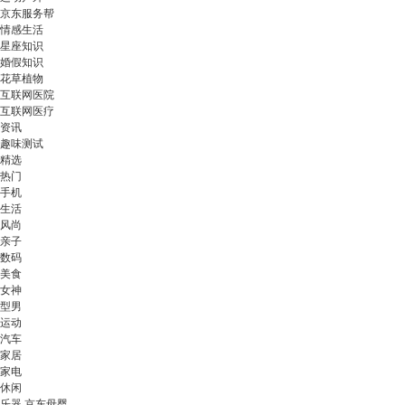
京东服务帮
情感生活
星座知识
婚假知识
花草植物
互联网医院
互联网医疗
资讯
趣味测试
精选
热门
手机
生活
风尚
亲子
数码
美食
女神
型男
运动
汽车
家居
家电
休闲
乐器 京东母婴