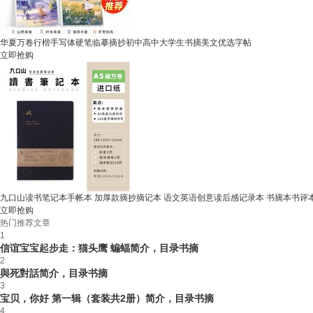
华夏万卷行楷手写体硬笔临摹摘抄初中高中大学生书摘美文优选字帖
立即抢购
九口山读书笔记本手帐本 加厚款摘抄摘记本 语文英语创意读后感记录本 书摘本书评本 
立即抢购
热门推荐文章
1
信谊宝宝起步走：猫头鹰 蝙蝠简介，目录书摘
2
與死對話简介，目录书摘
3
宝贝，你好 第一辑（套装共2册）简介，目录书摘
4