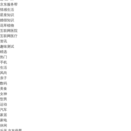
京东服务帮
情感生活
星座知识
婚假知识
花草植物
互联网医院
互联网医疗
资讯
趣味测试
精选
热门
手机
生活
风尚
亲子
数码
美食
女神
型男
运动
汽车
家居
家电
休闲
乐器 京东母婴