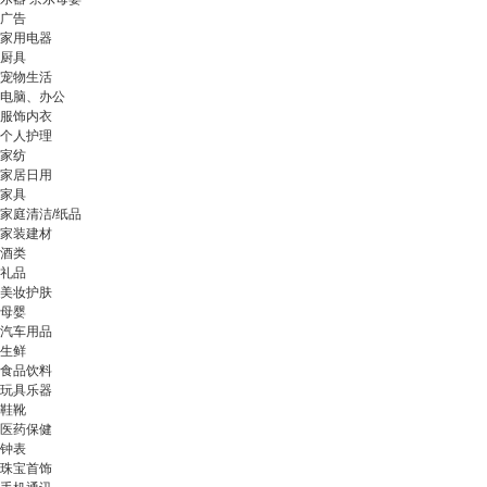
广告
家用电器
厨具
宠物生活
电脑、办公
服饰内衣
个人护理
家纺
家居日用
家具
家庭清洁/纸品
家装建材
酒类
礼品
美妆护肤
母婴
汽车用品
生鲜
食品饮料
玩具乐器
鞋靴
医药保健
钟表
珠宝首饰