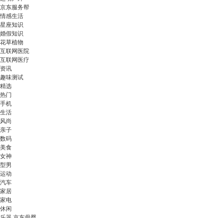
京东服务帮
情感生活
星座知识
婚假知识
花草植物
互联网医院
互联网医疗
资讯
趣味测试
精选
热门
手机
生活
风尚
亲子
数码
美食
女神
型男
运动
汽车
家居
家电
休闲
乐器 京东母婴