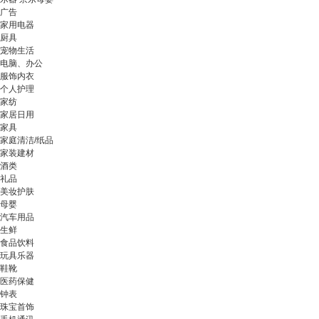
广告
家用电器
厨具
宠物生活
电脑、办公
服饰内衣
个人护理
家纺
家居日用
家具
家庭清洁/纸品
家装建材
酒类
礼品
美妆护肤
母婴
汽车用品
生鲜
食品饮料
玩具乐器
鞋靴
医药保健
钟表
珠宝首饰