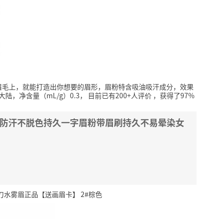
眉毛上，就能打造出你想要的眉形，眉粉特含吸油吸汗成分，效果
陆，净含量（mL/g）0.3，
目前已有200+人评价
，获得了97%
 防水防汗不脱色持久一字眉粉带眉刷持久不易晕染女
水雾眉正品【送画眉卡】 2#棕色