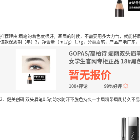
推荐理由:眉笔的着色度很好，画眉的时候，不需要用多大力气，就能将
该款保质期（年）3，净含量（mL/g）1.7g，分类眉笔，产品产地广东，
GOPAS/高柏诗 媚丽双
女学生官网专柜正品 18#黑色 
暂无报价
100+评论
99%好评
3、健美创研 双头眉笔0.5g 防水防汗不脱色持久一字眉粉带眉刷持久不易