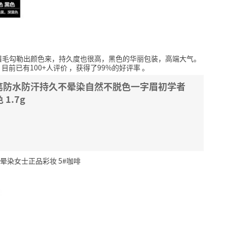
眉毛勾勒出颜色来，持久度也很高，黑色的华丽包装，高端大气。
目前已有100+人评价
，获得了99%的好评率
。
头眉笔防水防汗持久不晕染自然不脱色一字眉初学者
1.7g
晕染女士正品彩妆 5#咖啡