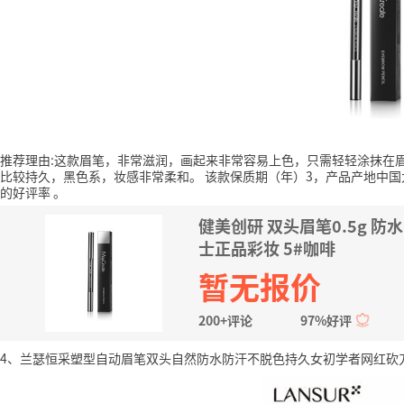
推荐理由:这款眉笔，非常滋润，画起来非常容易上色，只需轻轻涂抹在
比较持久，黑色系，妆感非常柔和。
该款保质期（年）3，产品产地中国大
的好评率
。
健美创研 双头眉笔0.5g
士正品彩妆 5#咖啡
暂无报价
200+评论
97%好评
4、兰瑟恒采塑型自动眉笔双头自然防水防汗不脱色持久女初学者网红砍刀