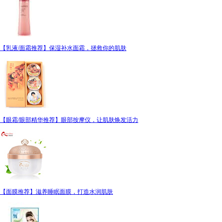
【乳液/面霜推荐】保湿补水面霜，拯救你的肌肤
【眼霜/眼部精华推荐】眼部按摩仪，让肌肤焕发活力
【面膜推荐】滋养睡眠面膜，打造水润肌肤