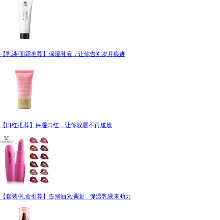
【乳液/面霜推荐】保湿乳液，让你告别岁月痕迹
【口红推荐】保湿口红，让你双唇不再尴尬
【套装/礼盒推荐】告别油光满面，保湿乳液来助力