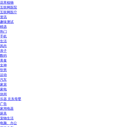
花草植物
互联网医院
互联网医疗
资讯
趣味测试
精选
热门
手机
生活
风尚
亲子
数码
美食
女神
型男
运动
汽车
家居
家电
休闲
乐器 京东母婴
广告
家用电器
厨具
宠物生活
电脑、办公