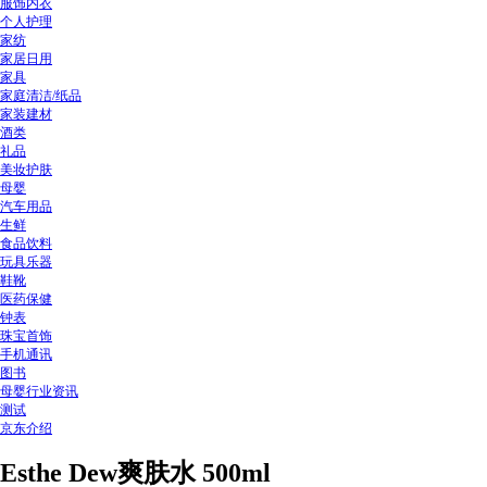
服饰内衣
个人护理
家纺
家居日用
家具
家庭清洁/纸品
家装建材
酒类
礼品
美妆护肤
母婴
汽车用品
生鲜
食品饮料
玩具乐器
鞋靴
医药保健
钟表
珠宝首饰
手机通讯
图书
母婴行业资讯
测试
京东介绍
Esthe Dew爽肤水 500ml