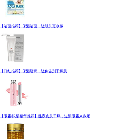
【洁面推荐】保湿洁面，让肌肤更水嫩
【口红推荐】保湿唇膏，让你告别干燥肌
【眼霜/眼部精华推荐】熬夜皮肤干燥，滋润眼霜来救场