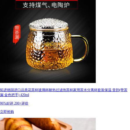
拓进德国进口品质花茶杯玻璃杯耐热过滤泡茶杯家用茶水分离杯套装保温 音韵(带茶
漏 金色把手) 420ml
96%好评
200+评价
立即抢购