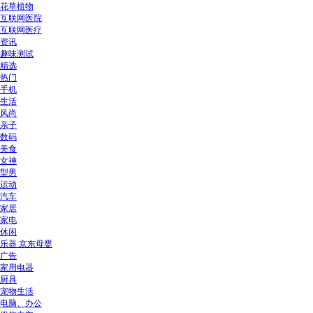
花草植物
互联网医院
互联网医疗
资讯
趣味测试
精选
热门
手机
生活
风尚
亲子
数码
美食
女神
型男
运动
汽车
家居
家电
休闲
乐器 京东母婴
广告
家用电器
厨具
宠物生活
电脑、办公