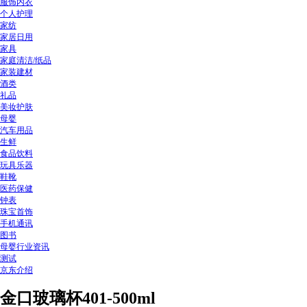
服饰内衣
个人护理
家纺
家居日用
家具
家庭清洁/纸品
家装建材
酒类
礼品
美妆护肤
母婴
汽车用品
生鲜
食品饮料
玩具乐器
鞋靴
医药保健
钟表
珠宝首饰
手机通讯
图书
母婴行业资讯
测试
京东介绍
金口玻璃杯401-500ml