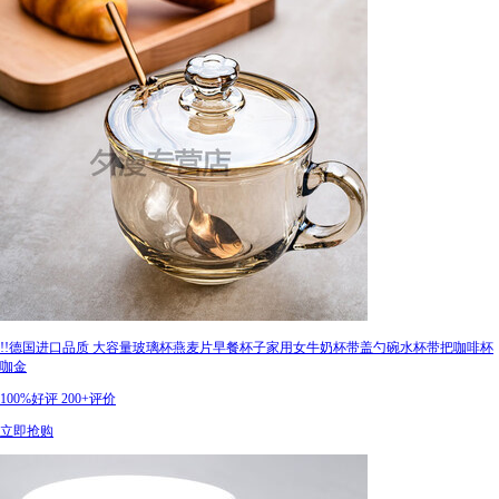
!!德国进口品质 大容量玻璃杯燕麦片早餐杯子家用女牛奶杯带盖勺碗水杯带把咖啡杯
咖金
100%好评
200+评价
立即抢购