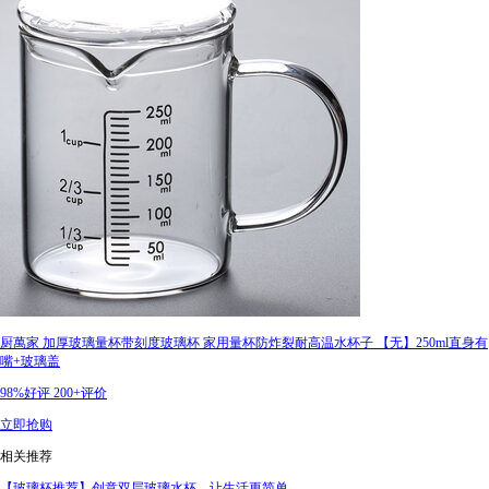
厨萬家 加厚玻璃量杯带刻度玻璃杯 家用量杯防炸裂耐高温水杯子 【无】250ml直身有
嘴+玻璃盖
98%好评
200+评价
立即抢购
相关推荐
【玻璃杯推荐】创意双层玻璃水杯，让生活更简单