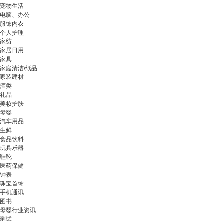
宠物生活
电脑、办公
服饰内衣
个人护理
家纺
家居日用
家具
家庭清洁/纸品
家装建材
酒类
礼品
美妆护肤
母婴
汽车用品
生鲜
食品饮料
玩具乐器
鞋靴
医药保健
钟表
珠宝首饰
手机通讯
图书
母婴行业资讯
测试