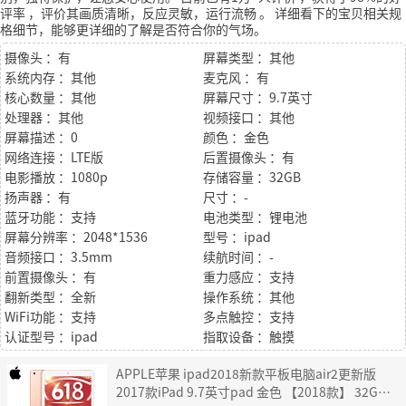
评率
，评价其画质清晰，反应灵敏，运行流畅
。
详细看下的宝贝相关规
格细节，能够更详细的了解是否符合你的气场。
摄像头 ：有
屏幕类型 ：其他
系统内存 ：其他
麦克风 ：有
核心数量 ：其他
屏幕尺寸 ：9.7英寸
处理器 ：其他
视频接口 ：其他
屏幕描述 ：0
颜色 ：金色
网络连接 ：LTE版
后置摄像头 ：有
电影播放 ：1080p
存储容量 ：32GB
扬声器 ：有
尺寸 ：-
蓝牙功能 ：支持
电池类型 ：锂电池
屏幕分辨率 ：2048*1536
型号 ：ipad
音频接口 ：3.5mm
续航时间 ：-
前置摄像头 ：有
重力感应 ：支持
翻新类型 ：全新
操作系统 ：其他
WiFi功能 ：支持
多点触控 ：支持
认证型号 ：ipad
指取设备 ：触摸
APPLE苹果 ipad2018新款平板电脑air2更新版
2017款iPad 9.7英寸pad 金色 【2018款】 32G