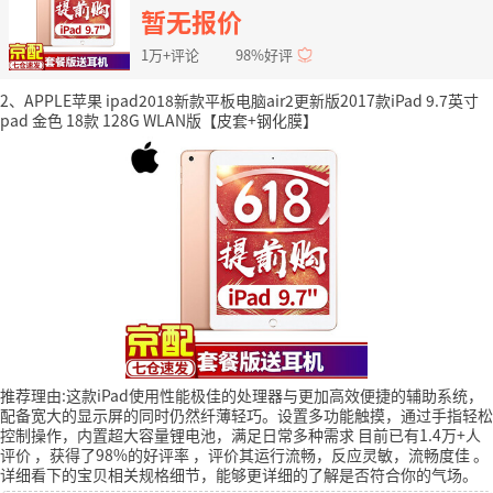
WLAN版 标配
暂无报价
1万+评论
98%好评
2、APPLE苹果 ipad2018新款平板电脑air2更新版2017款iPad 9.7英寸
pad 金色 18款 128G WLAN版【皮套+钢化膜】
推荐理由:这款iPad使用性能极佳的处理器与更加高效便捷的辅助系统，
配备宽大的显示屏的同时仍然纤薄轻巧。设置多功能触摸，通过手指轻松
控制操作，内置超大容量锂电池，满足日常多种需求
目前已有1.4万+人
评价
，获得了98%的好评率
，评价其运行流畅，反应灵敏，流畅度佳
。
详细看下的宝贝相关规格细节，能够更详细的了解是否符合你的气场。