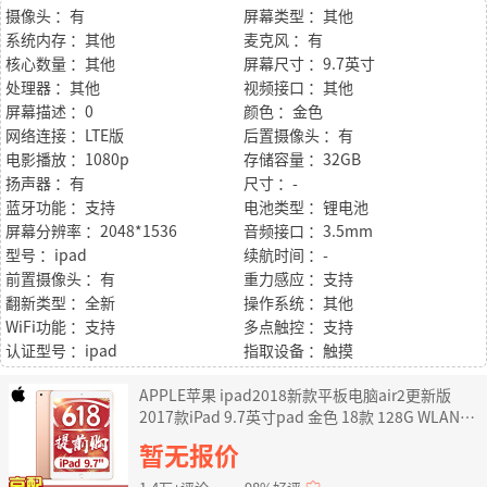
摄像头 ：有
屏幕类型 ：其他
系统内存 ：其他
麦克风 ：有
核心数量 ：其他
屏幕尺寸 ：9.7英寸
处理器 ：其他
视频接口 ：其他
屏幕描述 ：0
颜色 ：金色
网络连接 ：LTE版
后置摄像头 ：有
电影播放 ：1080p
存储容量 ：32GB
扬声器 ：有
尺寸 ：-
蓝牙功能 ：支持
电池类型 ：锂电池
屏幕分辨率 ：2048*1536
音频接口 ：3.5mm
型号 ：ipad
续航时间 ：-
前置摄像头 ：有
重力感应 ：支持
翻新类型 ：全新
操作系统 ：其他
WiFi功能 ：支持
多点触控 ：支持
认证型号 ：ipad
指取设备 ：触摸
APPLE苹果 ipad2018新款平板电脑air2更新版
2017款iPad 9.7英寸pad 金色 18款 128G WLAN版
【皮套+钢化膜】
暂无报价