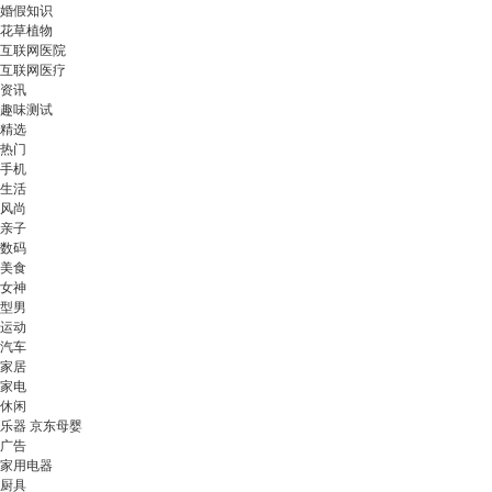
婚假知识
花草植物
互联网医院
互联网医疗
资讯
趣味测试
精选
热门
手机
生活
风尚
亲子
数码
美食
女神
型男
运动
汽车
家居
家电
休闲
乐器 京东母婴
广告
家用电器
厨具