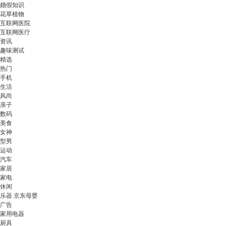
婚假知识
花草植物
互联网医院
互联网医疗
资讯
趣味测试
精选
热门
手机
生活
风尚
亲子
数码
美食
女神
型男
运动
汽车
家居
家电
休闲
乐器 京东母婴
广告
家用电器
厨具