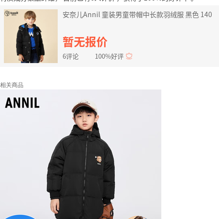
安奈儿Annil 童装男童带帽中长款羽绒服 黑色 140
暂无报价
6评论
100%好评
相关商品