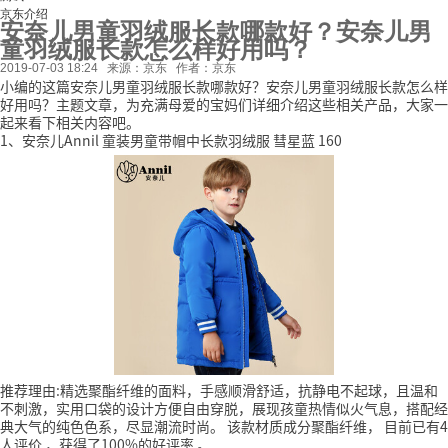
京东介绍
安奈儿男童羽绒服长款哪款好？安奈儿男
童羽绒服长款怎么样好用吗？
2019-07-03 18:24
来源：京东
作者：京东
小编的这篇安奈儿男童羽绒服长款哪款好？安奈儿男童羽绒服长款怎么样
好用吗？主题文章，为充满母爱的宝妈们详细介绍这些相关产品，大家一
起来看下相关内容吧。
1、安奈儿Annil 童装男童带帽中长款羽绒服 彗星蓝 160
推荐理由:精选聚酯纤维的面料，手感顺滑舒适，抗静电不起球，且温和
不刺激，实用口袋的设计方便自由穿脱，展现孩童热情似火气息，搭配经
典大气的纯色色系，尽显潮流时尚。
该款材质成分聚酯纤维，
目前已有4
人评价
，获得了100%的好评率
。