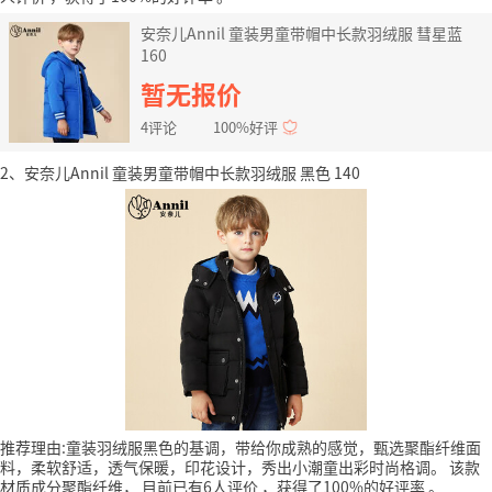
安奈儿Annil 童装男童带帽中长款羽绒服 彗星蓝
160
暂无报价
4评论
100%好评
2、安奈儿Annil 童装男童带帽中长款羽绒服 黑色 140
推荐理由:童装羽绒服黑色的基调，带给你成熟的感觉，甄选聚酯纤维面
料，柔软舒适，透气保暖，印花设计，秀出小潮童出彩时尚格调。
该款
材质成分聚酯纤维，
目前已有6人评价
，获得了100%的好评率
。