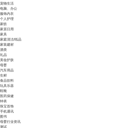
宠物生活
电脑、办公
服饰内衣
个人护理
家纺
家居日用
家具
家庭清洁/纸品
家装建材
酒类
礼品
美妆护肤
母婴
汽车用品
生鲜
食品饮料
玩具乐器
鞋靴
医药保健
钟表
珠宝首饰
手机通讯
图书
母婴行业资讯
测试