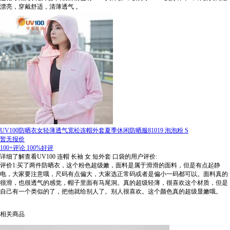
漂亮，穿戴舒适，清薄透气
。
UV100防晒衣女轻薄透气宽松连帽外套夏季休闲防晒服81019 泡泡粉 S
暂无报价
100+评论
100%好评
详细了解查看UV100 连帽 长袖 女 短外套 口袋的用户评价:
评价1:买了两件防晒衣，这个粉色超级嫩，面料是属于滑滑的面料，但是有点起静
电，大家要注意哦，尺码有点偏大，大家选正常码或者是偏小一码都可以。面料真的
很滑，也很透气的感觉，帽子里面有马尾洞。真的超级轻薄，很喜欢这个材质，但是
自己有一个类似的了，把他就给别人了。别人很喜欢。这个颜色真的超级显嫩哦。
相关商品