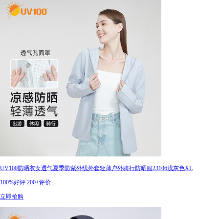
UV100防晒衣女透气夏季防紫外线外套轻薄户外骑行防晒服23106浅灰色XL
100%好评
200+评价
立即抢购