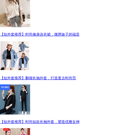
【短外套推荐】时尚修身连衣裙，微胖妹子的福音
【短外套推荐】翻领长袖外套，打造复古时尚范
【短外套推荐】时尚短款长袖外套，塑造优雅女神