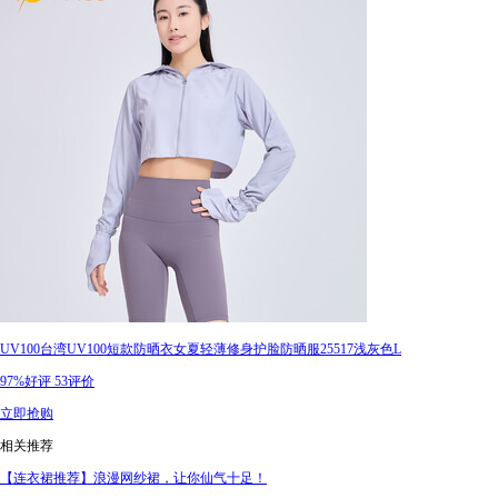
UV100台湾UV100短款防晒衣女夏轻薄修身护脸防晒服25517浅灰色L
97%好评
53评价
立即抢购
相关推荐
【连衣裙推荐】浪漫网纱裙，让你仙气十足！