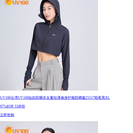
UV100台湾UV100短款防晒衣女夏轻薄修身护脸防晒服25517暗夜黑XL
97%好评
53评价
立即抢购