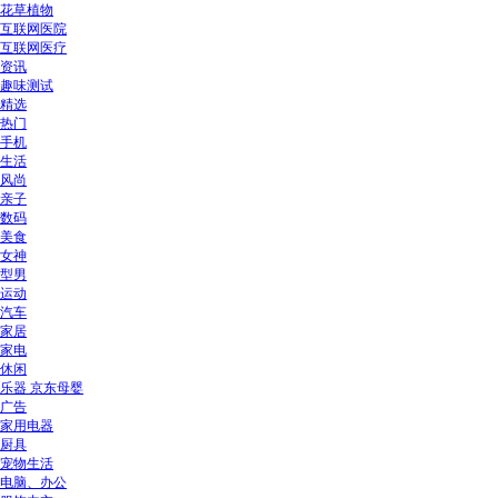
花草植物
互联网医院
互联网医疗
资讯
趣味测试
精选
热门
手机
生活
风尚
亲子
数码
美食
女神
型男
运动
汽车
家居
家电
休闲
乐器 京东母婴
广告
家用电器
厨具
宠物生活
电脑、办公