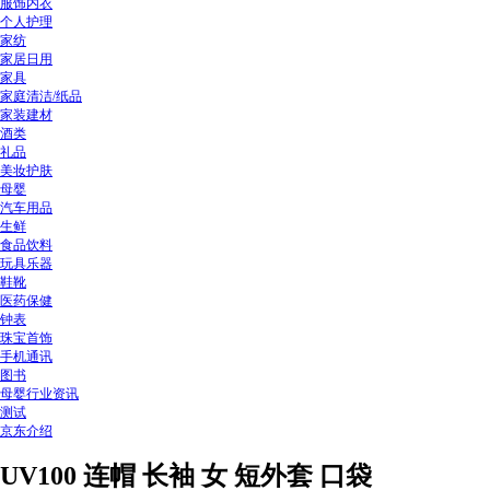
服饰内衣
个人护理
家纺
家居日用
家具
家庭清洁/纸品
家装建材
酒类
礼品
美妆护肤
母婴
汽车用品
生鲜
食品饮料
玩具乐器
鞋靴
医药保健
钟表
珠宝首饰
手机通讯
图书
母婴行业资讯
测试
京东介绍
UV100 连帽 长袖 女 短外套 口袋