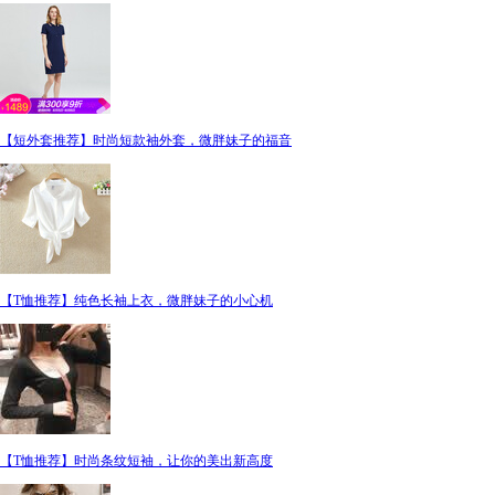
【短外套推荐】时尚短款袖外套，微胖妹子的福音
【T恤推荐】纯色长袖上衣，微胖妹子的小心机
【T恤推荐】时尚条纹短袖，让你的美出新高度