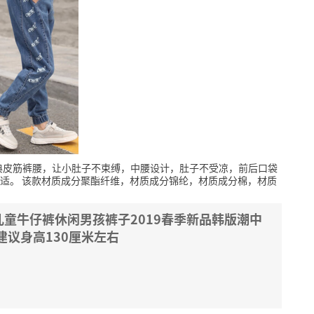
典皮筋裤腰，让小肚子不束缚，中腰设计，肚子不受凉，前后口袋
适。
该款材质成分聚酯纤维，材质成分锦纶，材质成分棉，材质
童牛仔裤休闲男孩裤子2019春季新品韩版潮中
码建议身高130厘米左右