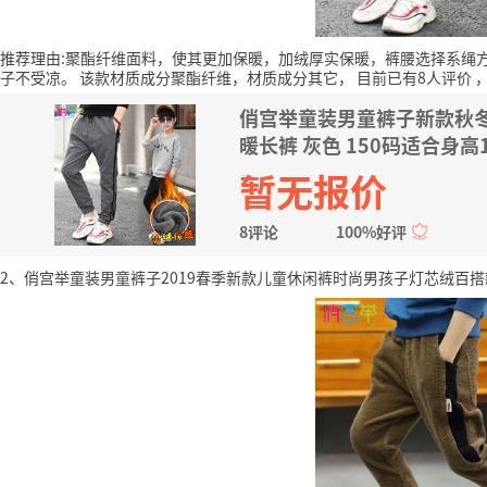
推荐理由:聚酯纤维面料，使其更加保暖，加绒厚实保暖，裤腰选择系绳
子不受凉。
该款材质成分聚酯纤维，材质成分其它，
目前已有8人评价
俏宫举童装男童裤子新款秋
暖长裤 灰色 150码适合身高
暂无报价
8评论
100%好评
2、俏宫举童装男童裤子2019春季新款儿童休闲裤时尚男孩子灯芯绒百搭款