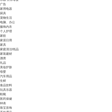
广告
家用电器
厨具
宠物生活
电脑、办公
服饰内衣
个人护理
家纺
家居日用
家具
家庭清洁/纸品
家装建材
酒类
礼品
美妆护肤
母婴
汽车用品
生鲜
食品饮料
玩具乐器
鞋靴
医药保健
钟表
珠宝首饰