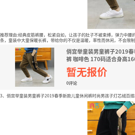
推荐理由:经典皮筋裤腰，松紧自如，让孩子的肚子不被束缚，弹力中腰
条，童装中大童保暖长裤，带给你的不仅是温暖，率性而休闲，不会限制
俏宫举童装男童裤子2019
裤 咖啡色 170码适合身高1
暂无报价
0评论
3、俏宫举童装男童裤子2019春季新款儿童休闲裤时尚男孩子灯芯绒百搭款