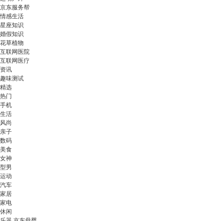
京东服务帮
情感生活
星座知识
婚假知识
花草植物
互联网医院
互联网医疗
资讯
趣味测试
精选
热门
手机
生活
风尚
亲子
数码
美食
女神
型男
运动
汽车
家居
家电
休闲
乐器 京东母婴