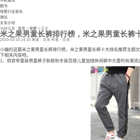
手机通讯
图书
母婴行业资讯
测试
京东介绍
当前位置 :
首页
>
母婴
>
正文
米之果男童长裤排行榜，米之果男童长裤
2020-03-10 14:10
来源：京东
作者：京东
小编的这篇米之果男童长裤排行榜，米之果男童长裤十大排名推荐主题文
下相关内容吧。
1、俏宫举童装男童裤子新款秋冬装百搭儿童加绒休闲裤中大童时尚潮流运动