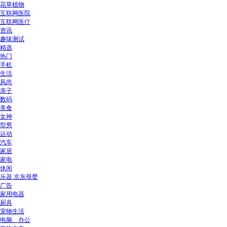
花草植物
互联网医院
互联网医疗
资讯
趣味测试
精选
热门
手机
生活
风尚
亲子
数码
美食
女神
型男
运动
汽车
家居
家电
休闲
乐器 京东母婴
广告
家用电器
厨具
宠物生活
电脑、办公