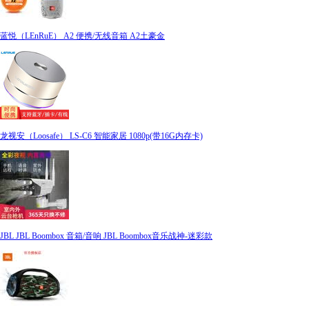
蓝悦（LEnRuE） A2 便携/无线音箱 A2土豪金
龙视安（Loosafe） LS-C6 智能家居 1080p(带16G内存卡)
JBL JBL Boombox 音箱/音响 JBL Boombox音乐战神-迷彩款