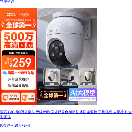
立即抢购
萤石 C8C 500万摄像头 无线WiFi 室外双云台360° 防水防尘监控 手机远程 人形检测 全
彩夜视
96%好评
20万+评价