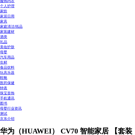
服饰内衣
个人护理
家纺
家居日用
家具
家庭清洁/纸品
家装建材
酒类
礼品
美妆护肤
母婴
汽车用品
生鲜
食品饮料
玩具乐器
鞋靴
医药保健
钟表
珠宝首饰
手机通讯
图书
母婴行业资讯
测试
京东介绍
华为（HUAWEI） CV70 智能家居 【套装