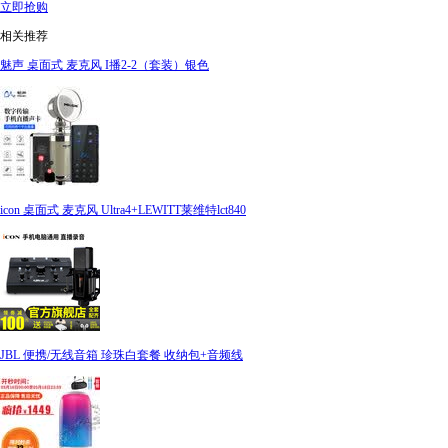
立即抢购
相关推荐
魅声 桌面式 麦克风 I播2-2（套装）银色
icon 桌面式 麦克风 Ultra4+LEWITT莱维特lct840
JBL 便携/无线音箱 珍珠白套餐 收纳包+音频线