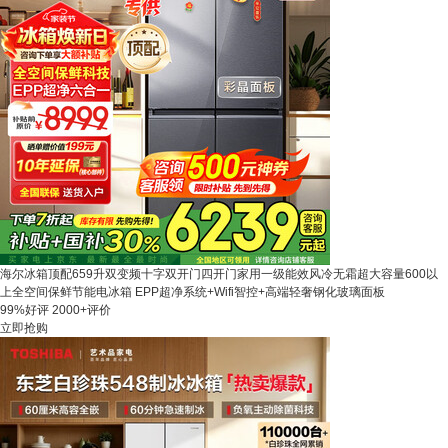
海尔冰箱顶配659升双变频十字双开门四开门家用一级能效风冷无霜超大容量600以
上全空间保鲜节能电冰箱 EPP超净系统+Wifi智控+高端轻奢钢化玻璃面板
99%好评
2000+评价
立即抢购