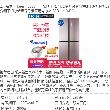
2、海尔（Haier）535升十字对开门四门风冷无霜除菌除味压缩机风机双
变频干湿分储超导背板家用电冰箱 BCD-535WDCJ
推荐理由:采用新型风冷技术，新鲜不结霜，内置优质的变频电机，不仅
能够让冷气流均匀覆盖，而且还能够减少噪音产生、避免不必要的电量损
耗，特别使用玻璃面板制作而成随性洒脱 。
目前已有1700+人评价
，获
得了99%的好评率
，评价其容量适宜，外观漂亮，美观大方
。
详细看下
的宝贝相关规格细节，能够更详细的了解是否符合你的气场。
类别 ：十字对开门
制冷循环 ：双循环
电压/频率 ：220V/50HZ
开门方式 ：双对开门
制冷剂 ：R600a
品牌 ：海尔Haier