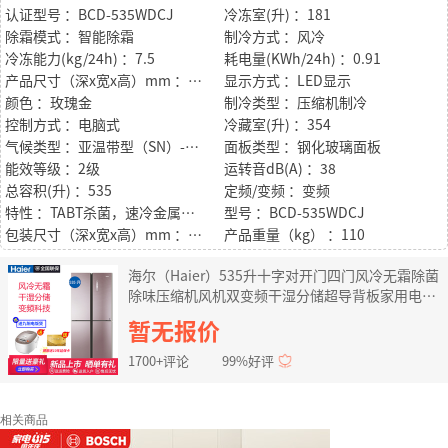
认证型号 ：BCD-535WDCJ
冷冻室(升) ：181
除霜模式 ：智能除霜
制冷方式 ：风冷
冷冻能力(kg/24h) ：7.5
耗电量(KWh/24h) ：0.91
产品尺寸（深x宽x高）mm ：716*833*1804
显示方式 ：LED显示
颜色 ：玫瑰金
制冷类型 ：压缩机制冷
控制方式 ：电脑式
冷藏室(升) ：354
气候类型 ：亚温带型（SN）-温带型（N）-亚热带型（ST）
面板类型 ：钢化玻璃面板
能效等级 ：2级
运转音dB(A) ：38
总容积(升) ：535
定频/变频 ：变频
特性 ：TABT杀菌，速冷金属背板，干湿分储，双变频技术
型号 ：BCD-535WDCJ
包装尺寸（深x宽x高）mm ：730*850*1830
产品重量（kg） ：110
海尔（Haier）535升十字对开门四门风冷无霜除菌
除味压缩机风机双变频干湿分储超导背板家用电冰
箱 BCD-535WDCJ
暂无报价
1700+评论
99%好评
相关商品