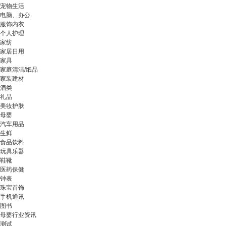
宠物生活
电脑、办公
服饰内衣
个人护理
家纺
家居日用
家具
家庭清洁/纸品
家装建材
酒类
礼品
美妆护肤
母婴
汽车用品
生鲜
食品饮料
玩具乐器
鞋靴
医药保健
钟表
珠宝首饰
手机通讯
图书
母婴行业资讯
测试