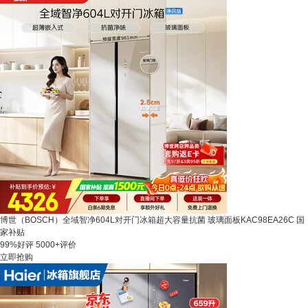
博世（BOSCH）全域智净604L对开门冰箱超大容量抗菌 玻璃面板KAC98EA26C 国
家补贴
99%好评
5000+评价
立即抢购