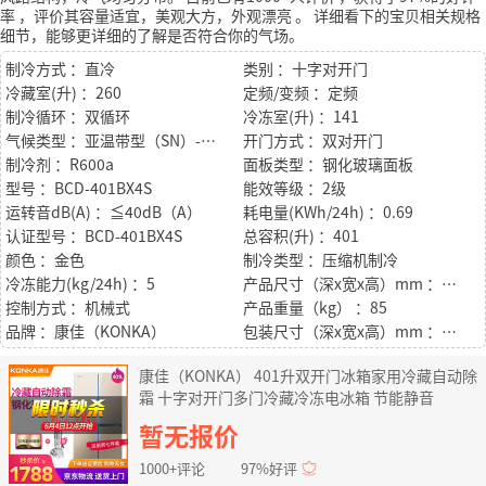
率
，评价其容量适宜，美观大方，外观漂亮
。
详细看下的宝贝相关规格
细节，能够更详细的了解是否符合你的气场。
制冷方式 ：直冷
类别 ：十字对开门
冷藏室(升) ：260
定频/变频 ：定频
制冷循环 ：双循环
冷冻室(升) ：141
气候类型 ：亚温带型（SN）-温带型（N）-亚热带型（ST）
开门方式 ：双对开门
制冷剂 ：R600a
面板类型 ：钢化玻璃面板
型号 ：BCD-401BX4S
能效等级 ：2级
运转音dB(A) ：≦40dB（A）
耗电量(KWh/24h) ：0.69
认证型号 ：BCD-401BX4S
总容积(升) ：401
颜色 ：金色
制冷类型 ：压缩机制冷
冷冻能力(kg/24h) ：5
产品尺寸（深x宽x高）mm ：598*800*1758
控制方式 ：机械式
产品重量（kg） ：85
品牌 ：康佳（KONKA）
包装尺寸（深x宽x高）mm ：653*888*1845
康佳（KONKA） 401升双开门冰箱家用冷藏自动除
霜 十字对开门多门冷藏冷冻电冰箱 节能静音
暂无报价
1000+评论
97%好评