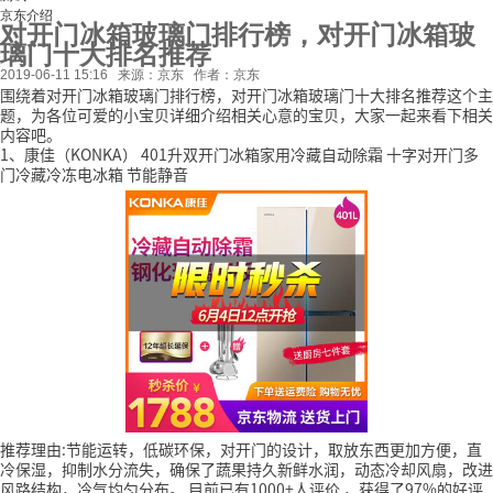
京东介绍
对开门冰箱玻璃门排行榜，对开门冰箱玻
璃门十大排名推荐
2019-06-11 15:16
来源：京东
作者：京东
围绕着对开门冰箱玻璃门排行榜，对开门冰箱玻璃门十大排名推荐这个主
题，为各位可爱的小宝贝详细介绍相关心意的宝贝，大家一起来看下相关
内容吧。
1、康佳（KONKA） 401升双开门冰箱家用冷藏自动除霜 十字对开门多
门冷藏冷冻电冰箱 节能静音
推荐理由:节能运转，低碳环保，对开门的设计，取放东西更加方便，直
冷保湿，抑制水分流失，确保了蔬果持久新鲜水润，动态冷却风扇，改进
风路结构，冷气均匀分布。
目前已有1000+人评价
，获得了97%的好评