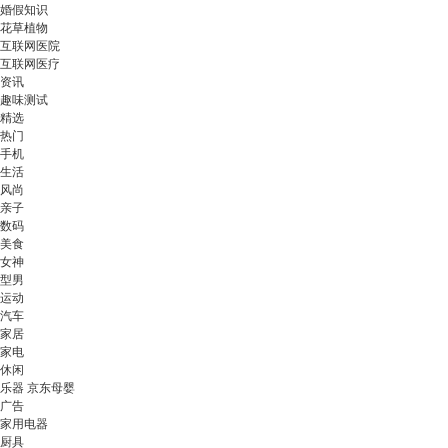
婚假知识
花草植物
互联网医院
互联网医疗
资讯
趣味测试
精选
热门
手机
生活
风尚
亲子
数码
美食
女神
型男
运动
汽车
家居
家电
休闲
乐器 京东母婴
广告
家用电器
厨具