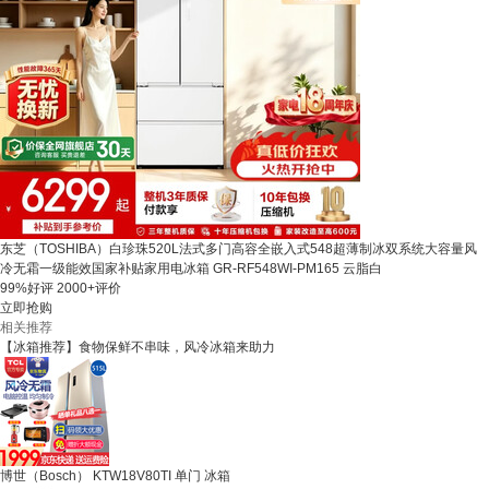
东芝（TOSHIBA）白珍珠520L法式多门高容全嵌入式548超薄制冰双系统大容量风
冷无霜一级能效国家补贴家用电冰箱 GR-RF548WI-PM165 云脂白
99%好评
2000+评价
立即抢购
相关推荐
【冰箱推荐】食物保鲜不串味，风冷冰箱来助力
博世（Bosch） KTW18V80TI 单门 冰箱