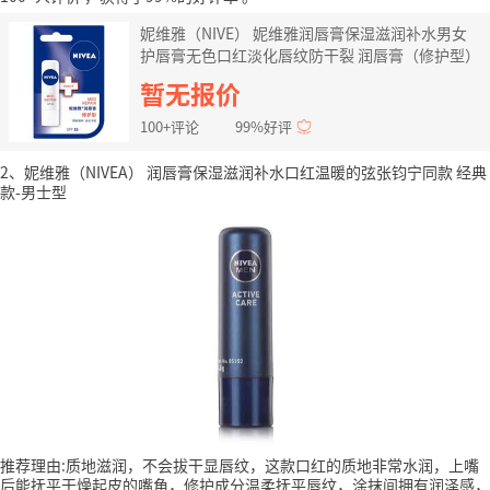
妮维雅（NIVE） 妮维雅润唇膏保湿滋润补水男女
护唇膏无色口红淡化唇纹防干裂 润唇膏（修护型）
暂无报价
100+评论
99%好评
2、妮维雅（NIVEA） 润唇膏保湿滋润补水口红温暖的弦张钧宁同款 经典
款-男士型
推荐理由:质地滋润，不会拔干显唇纹，这款口红的质地非常水润，上嘴
后能抚平干燥起皮的嘴角，修护成分温柔抚平唇纹，涂抹间拥有润泽感，