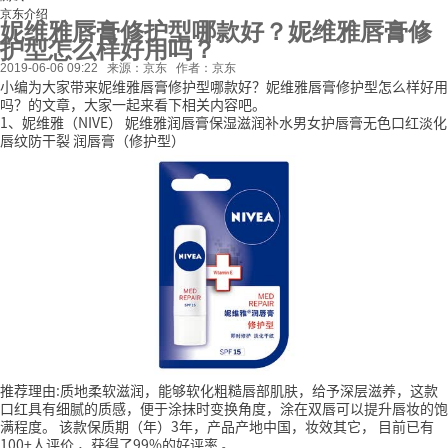
京东介绍
妮维雅唇膏修护型哪款好？妮维雅唇膏修
护型怎么样好用吗？
2019-06-06 09:22
来源：京东
作者：京东
小编为大家带来妮维雅唇膏修护型哪款好？妮维雅唇膏修护型怎么样好用
吗？的文章，大家一起来看下相关内容吧。
1、妮维雅（NIVE） 妮维雅润唇膏保湿滋润补水男女护唇膏无色口红淡化
唇纹防干裂 润唇膏（修护型）
推荐理由:质地柔软滋润，能够软化粗糙唇部肌肤，给予深层滋养，这款
口红具有细腻的质感，便于涂抹时变换角度，涂在双唇可以提升唇妆的饱
满程度。
该款保质期（年）3年，产品产地中国，妆效其它，
目前已有
100+人评价
，获得了99%的好评率
。