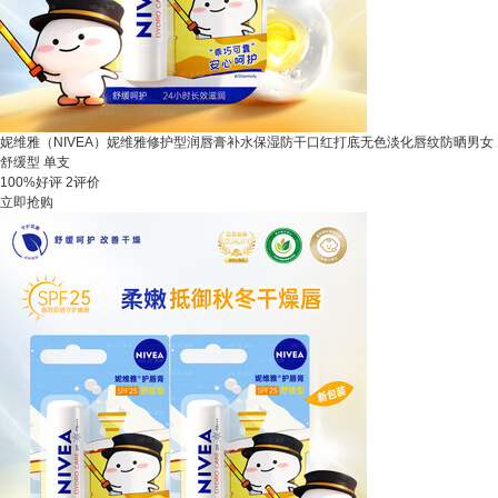
妮维雅（NIVEA）妮维雅修护型润唇膏补水保湿防干口红打底无色淡化唇纹防晒男女
舒缓型 单支
100%好评
2评价
立即抢购