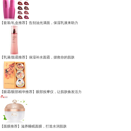
【套装/礼盒推荐】告别油光满面，保湿乳液来助力
【乳液/面霜推荐】保湿补水面霜，拯救你的肌肤
【眼霜/眼部精华推荐】眼部按摩仪，让肌肤焕发活力
【面膜推荐】滋养睡眠面膜，打造水润肌肤