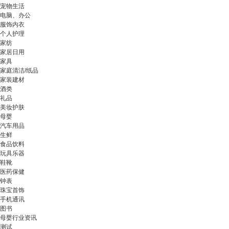
宠物生活
电脑、办公
服饰内衣
个人护理
家纺
家居日用
家具
家庭清洁/纸品
家装建材
酒类
礼品
美妆护肤
母婴
汽车用品
生鲜
食品饮料
玩具乐器
鞋靴
医药保健
钟表
珠宝首饰
手机通讯
图书
母婴行业资讯
测试