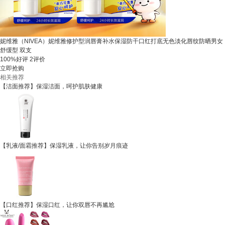
妮维雅（NIVEA）妮维雅修护型润唇膏补水保湿防干口红打底无色淡化唇纹防晒男女
舒缓型 双支
100%好评
2评价
立即抢购
相关推荐
【洁面推荐】保湿洁面，呵护肌肤健康
【乳液/面霜推荐】保湿乳液，让你告别岁月痕迹
【口红推荐】保湿口红，让你双唇不再尴尬