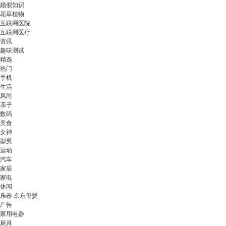
婚假知识
花草植物
互联网医院
互联网医疗
资讯
趣味测试
精选
热门
手机
生活
风尚
亲子
数码
美食
女神
型男
运动
汽车
家居
家电
休闲
乐器 京东母婴
广告
家用电器
厨具