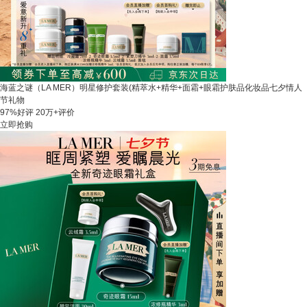
海蓝之谜（LA MER）明星修护套装(精萃水+精华+面霜+眼霜护肤品化妆品七夕情人
节礼物
97%好评
20万+评价
立即抢购