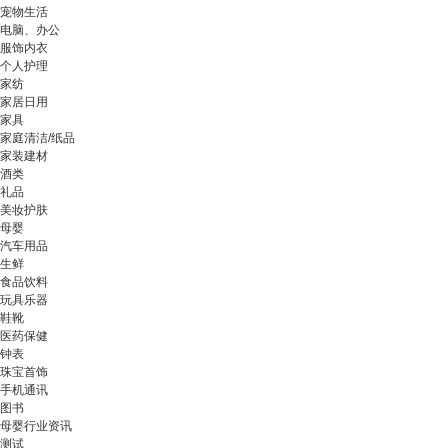
宠物生活
电脑、办公
服饰内衣
个人护理
家纺
家居日用
家具
家庭清洁/纸品
家装建材
酒类
礼品
美妆护肤
母婴
汽车用品
生鲜
食品饮料
玩具乐器
鞋靴
医药保健
钟表
珠宝首饰
手机通讯
图书
母婴行业资讯
测试