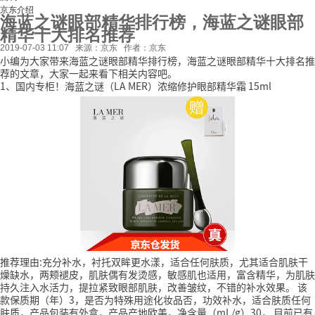
京东介绍
海蓝之谜眼部精华排行榜，海蓝之谜眼部
精华十大排名推荐
2019-07-03 11:07
来源：京东
作者：京东
小编为大家带来海蓝之谜眼部精华排行榜，海蓝之谜眼部精华十大排名推
荐的文章，大家一起来看下相关内容吧。
1、国内专柜！海蓝之谜（LA MER）浓缩修护眼部精华霜 15ml
推荐理由:充分补水，衬托双眸更水漾，适合任何肤质，尤其适合肌肤干
燥缺水，两颊褪皮，肌肤偶有发烫感，敏感肌也适用，富含精华，为肌肤
持久注入水活力，提拉紧致眼部肌肤，改善皱纹，不错的补水效果。
该
款保质期（年）3，是否为特殊用途化妆品否，功效补水，适合肤质任何
肤质，产品包装有外盒，产品产地欧美，净含量（mL/g）30，
目前已有