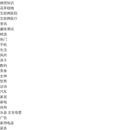
婚假知识
花草植物
互联网医院
互联网医疗
资讯
趣味测试
精选
热门
手机
生活
风尚
亲子
数码
美食
女神
型男
运动
汽车
家居
家电
休闲
乐器 京东母婴
广告
家用电器
厨具