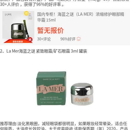
30+人评价
，获得了96%的好评率
。
国内专柜！海蓝之谜（LA MER）浓缩修护眼部精
华霜 15ml
暂无报价
30+评论
96%好评
2、La Mer海蓝之谜 紧致眼霜/矿石眼霜 3ml 罐装
推荐理由:淡化黑眼圈，减轻眼袋都很明显，如果眼妆经常晕染，适合任
何肤质，大油皮长效控油，大干皮易吸收
该款保质期（年）2020，产品