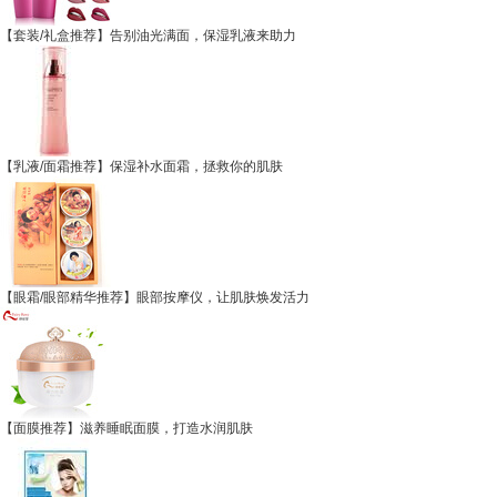
【套装/礼盒推荐】告别油光满面，保湿乳液来助力
【乳液/面霜推荐】保湿补水面霜，拯救你的肌肤
【眼霜/眼部精华推荐】眼部按摩仪，让肌肤焕发活力
【面膜推荐】滋养睡眠面膜，打造水润肌肤