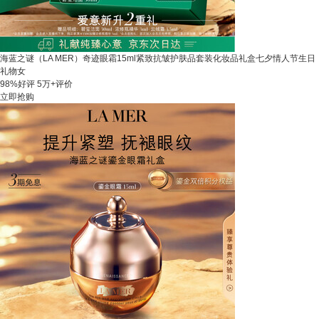
海蓝之谜（LA MER）奇迹眼霜15ml紧致抗皱护肤品套装化妆品礼盒七夕情人节生日
礼物女
98%好评
5万+评价
立即抢购