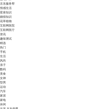
京东服务帮
情感生活
星座知识
婚假知识
花草植物
互联网医院
互联网医疗
资讯
趣味测试
精选
热门
手机
生活
风尚
亲子
数码
美食
女神
型男
运动
汽车
家居
家电
休闲
乐器 京东母婴