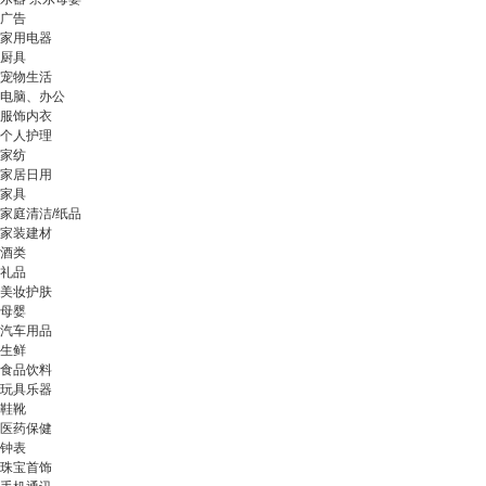
广告
家用电器
厨具
宠物生活
电脑、办公
服饰内衣
个人护理
家纺
家居日用
家具
家庭清洁/纸品
家装建材
酒类
礼品
美妆护肤
母婴
汽车用品
生鲜
食品饮料
玩具乐器
鞋靴
医药保健
钟表
珠宝首饰