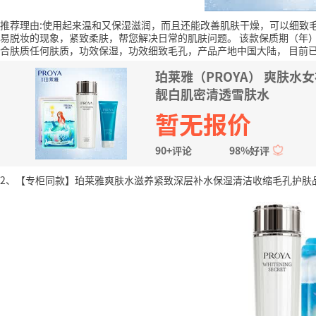
推荐理由:使用起来温和又保湿滋润，而且还能改善肌肤干燥，可以细致
易脱妆的现象，紧致柔肤，帮您解决日常的肌肤问题。
该款保质期（年）
合肤质任何肤质，功效保湿，功效细致毛孔，产品产地中国大陆，
目前已
珀莱雅（PROYA） 爽肤
靓白肌密清透雪肤水
暂无报价
90+评论
98%好评
2、【专柜同款】珀莱雅爽肤水滋养紧致深层补水保湿清洁收缩毛孔护肤品