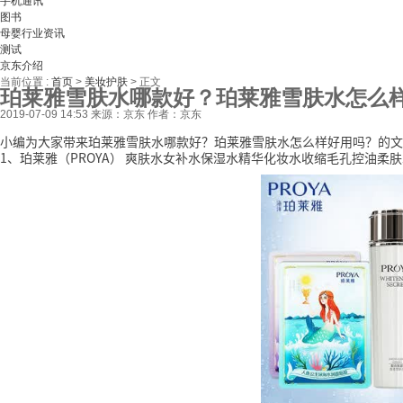
手机通讯
图书
母婴行业资讯
测试
京东介绍
当前位置 :
首页
>
美妆护肤
>
正文
珀莱雅雪肤水哪款好？珀莱雅雪肤水怎么
2019-07-09 14:53
来源：京东
作者：京东
小编为大家带来珀莱雅雪肤水哪款好？珀莱雅雪肤水怎么样好用吗？的文
1、珀莱雅（PROYA） 爽肤水女补水保湿水精华化妆水收缩毛孔控油柔