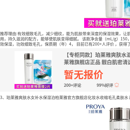
推荐理由:有效细致毛孔，减少细纹，能为肌肤带来深度的保湿效果，让
用，持久滋润的配方，能够使肌肤变得细腻。
该款净含量（mL/g）1
效保湿，功效细致毛孔，保质期（年）4，
目前已有200+人评价
，获得了
【专柜同款】珀莱雅爽肤水
莱雅旗舰店正品 靓白肌密清透
暂无报价
200+评论
99%好评
3、珀莱雅爽肤水女补水保湿泊柏莱雅官方旗舰店化妆水收缩毛孔柔肤水 靓