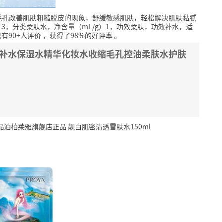
毛孔改善肌肤粗糙脱皮的现象，舒缓敏感肌肤，轻松解决肌肤黏腻
3，分类柔肤水，净含量（mL/g）1，功效柔肤，功效补水，适
有90+人评价
，获得了98%的好评率
。
水女补水保湿水精华化妆水收缩毛孔控油柔肤水护肤
泊柏莱雅旗舰店正品 靓白肌密清透雪肤水150ml