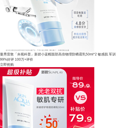
曼秀雷敦「央视科普」新碧小蓝帽面部高倍物理防晒霜乳50ml*2 敏感肌 军训
99%好评
100万+评价
立即抢购