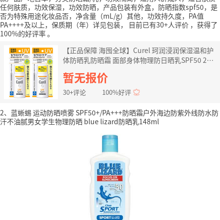
任何肤质，功效保湿，功效防晒，产品包装有外盒，防晒指数spf50，是
否为特殊用途化妆品否，净含量（mL/g）其他，功效持久度，PA值
PA++++及以上，保质期（年）详见包装，
目前已有30+人评价
，获得了
100%的好评率
。
【正品保障 海囤全球】Curel 珂润浸润保湿温和护
体防晒乳防晒霜 面部身体物理防日晒乳SPF50 2瓶
装
暂无报价
30+评论
100%好评
2、蓝蜥蜴 运动防晒喷雾 SPF50+/PA+++防晒霜户外海边防紫外线防水防
汗不油腻男女学生物理防晒 blue lizard防晒乳148ml