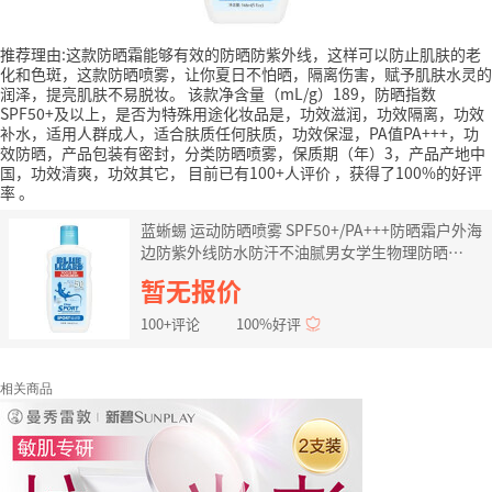
推荐理由:这款防晒霜能够有效的防晒防紫外线，这样可以防止肌肤的老
化和色斑，这款防晒喷雾，让你夏日不怕晒，隔离伤害，赋予肌肤水灵的
润泽，提亮肌肤不易脱妆。
该款净含量（mL/g）189，防晒指数
SPF50+及以上，是否为特殊用途化妆品是，功效滋润，功效隔离，功效
补水，适用人群成人，适合肤质任何肤质，功效保湿，PA值PA+++，功
效防晒，产品包装有密封，分类防晒喷雾，保质期（年）3，产品产地中
国，功效清爽，功效其它，
目前已有100+人评价
，获得了100%的好评
率
。
蓝蜥蜴 运动防晒喷雾 SPF50+/PA+++防晒霜户外海
边防紫外线防水防汗不油腻男女学生物理防晒
blue lizard防晒乳148ml
暂无报价
100+评论
100%好评
相关商品