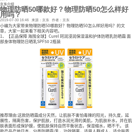
京东介绍
物理防晒50哪款好？物理防晒50怎么样好
用吗？
2019-07-30 16:46
来源：京东
作者：京东
小编为大家带来物理防晒50哪款好？物理防晒50怎么样好用吗？的文
章，大家一起来看下相关内容吧。
1、【正品保障 海囤全球】Curel 珂润浸润保湿温和护体防晒乳防晒霜 面
部身体物理防日晒乳SPF50 2瓶装
推荐理由:这款防晒霜成分天然，让肌肤不害怕毒辣的阳光，持久度，延
展性，隔离伤害，保护肌肤，打造水润光滑的美肌，为肌肤补水，并在肌
肤表面形成保护膜，使肌肤保持自然平衡状态，保湿缩水，晒不干。
该
款产品产地日本，分类防晒霜/乳，功效隔离，适用人群成人，适合肤质