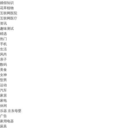
婚假知识
花草植物
互联网医院
互联网医疗
资讯
趣味测试
精选
热门
手机
生活
风尚
亲子
数码
美食
女神
型男
运动
汽车
家居
家电
休闲
乐器 京东母婴
广告
家用电器
厨具