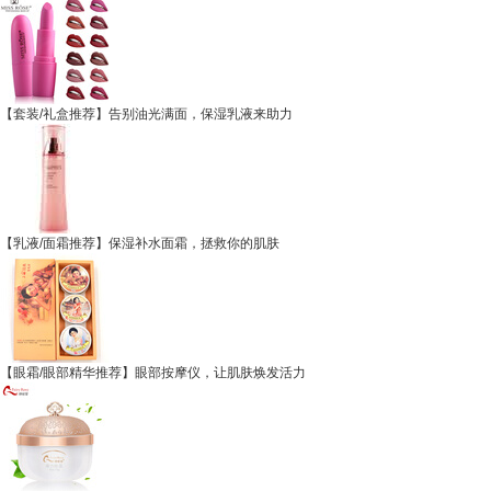
【套装/礼盒推荐】告别油光满面，保湿乳液来助力
【乳液/面霜推荐】保湿补水面霜，拯救你的肌肤
【眼霜/眼部精华推荐】眼部按摩仪，让肌肤焕发活力