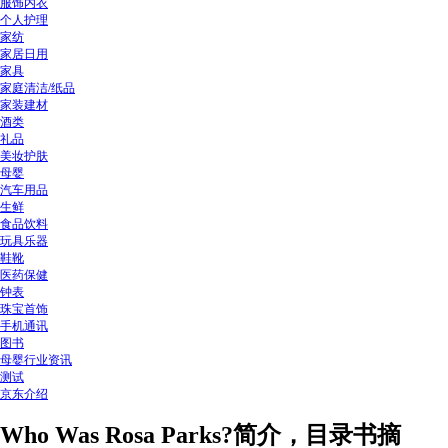
服饰内衣
个人护理
家纺
家居日用
家具
家庭清洁/纸品
家装建材
酒类
礼品
美妆护肤
母婴
汽车用品
生鲜
食品饮料
玩具乐器
鞋靴
医药保健
钟表
珠宝首饰
手机通讯
图书
母婴行业资讯
测试
京东介绍
Who Was Rosa Parks?简介，目录书摘