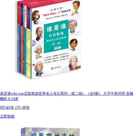
谁是谁who was启发精选世界名人传记系列（第二辑）（全8册） 大字中英对照 音频
畅听 6-14岁
99%好评
2万+评价
立即抢购