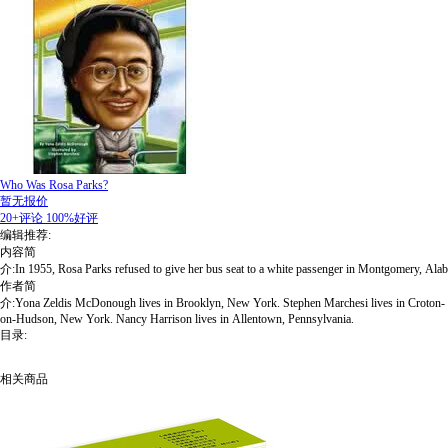
Who Was Rosa Parks?
暂无报价
20+评论
100%好评
编辑推荐:
内容简
介:In 1955, Rosa Parks refused to give her bus seat to a white passenger in Montgomery, Alabam
作者简
介:Yona Zeldis McDonough lives in Brooklyn, New York. Stephen Marchesi lives in Croton-
on-Hudson, New York. Nancy Harrison lives in Allentown, Pennsylvania.
目录:
相关商品