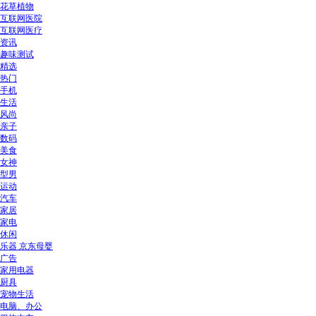
花草植物
互联网医院
互联网医疗
资讯
趣味测试
精选
热门
手机
生活
风尚
亲子
数码
美食
女神
型男
运动
汽车
家居
家电
休闲
乐器 京东母婴
广告
家用电器
厨具
宠物生活
电脑、办公