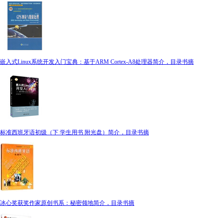
嵌入式Linux系统开发入门宝典：基于ARM Cortex-A8处理器简介，目录书摘
标准西班牙语初级（下 学生用书 附光盘）简介，目录书摘
冰心奖获奖作家原创书系：秘密领地简介，目录书摘