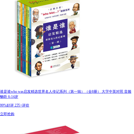
谁是谁who was启发精选世界名人传记系列（第一辑）（全8册） 大字中英对照 音频
畅听 6-14岁
99%好评
2万+评价
立即抢购