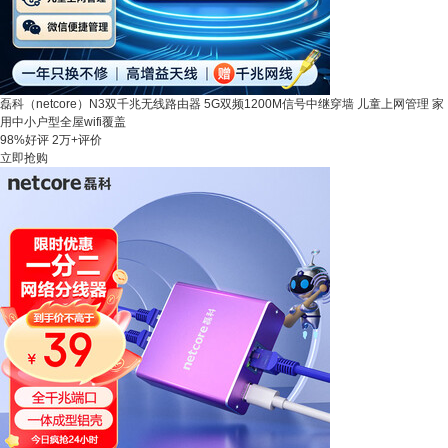
磊科（netcore）N3双千兆无线路由器 5G双频1200M信号中继穿墙 儿童上网管理 家
用中小户型全屋wifi覆盖
98%好评
2万+评价
立即抢购