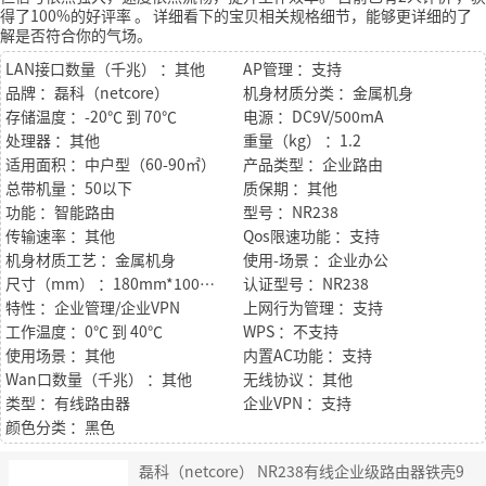
得了100%的好评率
。
详细看下的宝贝相关规格细节，能够更详细的了
解是否符合你的气场。
LAN接口数量（千兆） ：其他
AP管理 ：支持
品牌 ：磊科（netcore）
机身材质分类 ：金属机身
存储温度 ：-20℃ 到 70℃
电源 ：DC9V/500mA
处理器 ：其他
重量（kg） ：1.2
适用面积 ：中户型（60-90㎡）
产品类型 ：企业路由
总带机量 ：50以下
质保期 ：其他
功能 ：智能路由
型号 ：NR238
传输速率 ：其他
Qos限速功能 ：支持
机身材质工艺 ：金属机身
使用-场景 ：企业办公
尺寸（mm） ：180mm*100mm*27
认证型号 ：NR238
特性 ：企业管理/企业VPN
上网行为管理 ：支持
工作温度 ：0℃ 到 40℃
WPS ：不支持
使用场景 ：其他
内置AC功能 ：支持
Wan口数量（千兆） ：其他
无线协议 ：其他
类型 ：有线路由器
企业VPN ：支持
颜色分类 ：黑色
磊科（netcore） NR238有线企业级路由器铁壳9