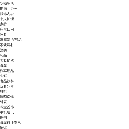
宠物生活
电脑、办公
服饰内衣
个人护理
家纺
家居日用
家具
家庭清洁/纸品
家装建材
酒类
礼品
美妆护肤
母婴
汽车用品
生鲜
食品饮料
玩具乐器
鞋靴
医药保健
钟表
珠宝首饰
手机通讯
图书
母婴行业资讯
测试