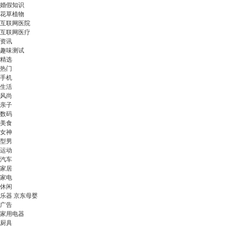
婚假知识
花草植物
互联网医院
互联网医疗
资讯
趣味测试
精选
热门
手机
生活
风尚
亲子
数码
美食
女神
型男
运动
汽车
家居
家电
休闲
乐器 京东母婴
广告
家用电器
厨具