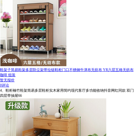
鞋架子简易鞋架多层防尘架带拉链鞋柜门口不锈钢牛津布无纺布 YR六层五格无纺布
咖啡 组装
暂无报价
0评论
4、鞋柜楠竹鞋架简易多层鞋柜实木家用简约现代客厅多功能收纳抖音网红同款 双门
四层带抽屉66