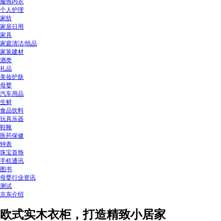
服饰内衣
个人护理
家纺
家居日用
家具
家庭清洁/纸品
家装建材
酒类
礼品
美妆护肤
母婴
汽车用品
生鲜
食品饮料
玩具乐器
鞋靴
医药保健
钟表
珠宝首饰
手机通讯
图书
母婴行业资讯
测试
京东介绍
欧式实木衣柜，打造精致小居家