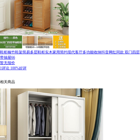
鞋柜楠竹鞋架简易多层鞋柜实木家用简约现代客厅多功能收纳抖音网红同款 双门四层
带抽屉66
暂无报价
1评论
100%好评
相关商品