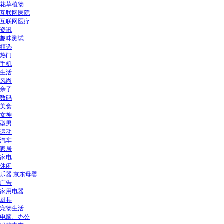
花草植物
互联网医院
互联网医疗
资讯
趣味测试
精选
热门
手机
生活
风尚
亲子
数码
美食
女神
型男
运动
汽车
家居
家电
休闲
乐器 京东母婴
广告
家用电器
厨具
宠物生活
电脑、办公