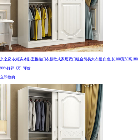
京之恋 衣柜实木卧室推拉门衣橱欧式家用双门组合简易大衣柜 白色 长100宽50高180
99%好评
1万+评价
立即抢购