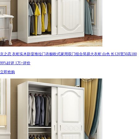
京之恋 衣柜实木卧室推拉门衣橱欧式家用双门组合简易大衣柜 白色 长120宽50高180
99%好评
1万+评价
立即抢购