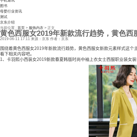
手机通讯
图书
母婴行业资讯
测试
京东介绍
当前位置 :
首页
>
服饰内衣
>
正文
黄色西服女2019年新款流行趋势，黄色
2019-06-11 17:11
来源：京东
作者：京东
围绕着黄色西服女2019年新款流行趋势，黄色西服女新款元素样式这
看下相关内容吧。
1、卡羽熙小西装女2019新款春夏韩版时尚中袖上衣女士西服职业装女装