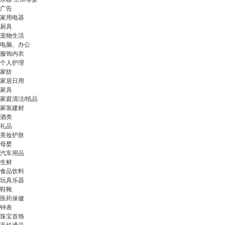
广告
家用电器
厨具
宠物生活
电脑、办公
服饰内衣
个人护理
家纺
家居日用
家具
家庭清洁/纸品
家装建材
酒类
礼品
美妆护肤
母婴
汽车用品
生鲜
食品饮料
玩具乐器
鞋靴
医药保健
钟表
珠宝首饰