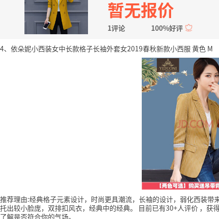
暂无报价
1评论
100%好评
4、依朵妮小西装女中长款格子长袖外套女2019春秋新款小西服 黄色 M
推荐理由:经典格子元素设计，时尚更具潮流，长袖的设计，弱化西装带
托出较小脸庞，双排扣风衣，经典中的经典。
目前已有30+人评价
，获得
了解是否符合你的气场。