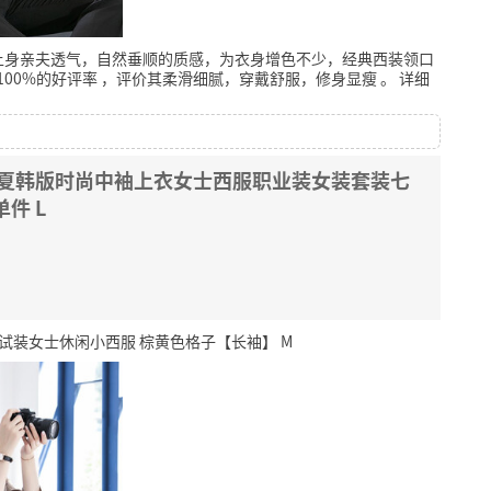
上身亲夫透气，自然垂顺的质感，为衣身增色不少，经典西装领口
100%的好评率
，评价其柔滑细腻，穿戴舒服，修身显瘦
。
详细
春夏韩版时尚中袖上衣女士西服职业装女装套装七
件 L
试装女士休闲小西服 棕黄色格子【长袖】 M