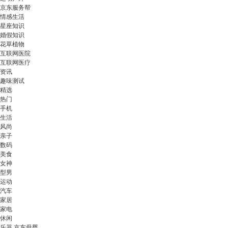
京东服务帮
情感生活
星座知识
婚假知识
花草植物
互联网医院
互联网医疗
资讯
趣味测试
精选
热门
手机
生活
风尚
亲子
数码
美食
女神
型男
运动
汽车
家居
家电
休闲
乐器 京东母婴