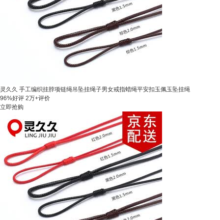
灵久久 手工编织挂脖项链绳吊坠挂绳子男女戒指蜡绳平安扣玉佩玉坠挂绳
96%好评
2万+评价
立即抢购