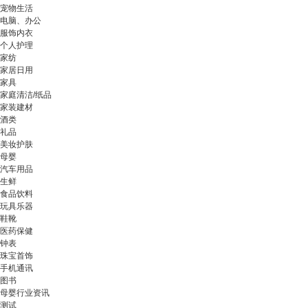
宠物生活
电脑、办公
服饰内衣
个人护理
家纺
家居日用
家具
家庭清洁/纸品
家装建材
酒类
礼品
美妆护肤
母婴
汽车用品
生鲜
食品饮料
玩具乐器
鞋靴
医药保健
钟表
珠宝首饰
手机通讯
图书
母婴行业资讯
测试