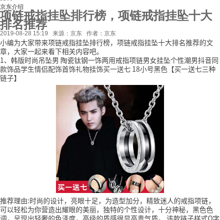
京东介绍
项链戒指挂坠排行榜，项链戒指挂坠十大
排名推荐
2019-08-28 15:19
来源：京东
作者：京东
小编为大家带来项链戒指挂坠排行榜，项链戒指挂坠十大排名推荐的文
章，大家一起来看下相关内容吧。
1、韩版时尚吊坠男 陶瓷钛钢一饰两用戒指项链男女挂坠个性潮男抖音同
款饰品学生情侣配饰首饰礼物挂饰买一送七 18小号黑色【买一送七三种
链子】
推荐理由:时尚的设计，亮眼十足，为造型加分，精致迷人的戒指项链，
可以轻松为你营造出耀眼的美丽，独特的个性设计，十分神秘，黑色色
调，呈现出轻奢的色泽度，高级的质感很显高贵气质。
该款链子样式O字