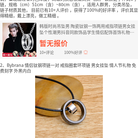
链，规格（cm）51cm（含）~80cm（含），适用人群男，分类吊坠，
链子材质其他，
目前已有10+人评价
，获得了100%的好评率
，评价其显
得精细，戴上漂亮，做工精细
。
韩版时尚吊坠男 陶瓷钛钢一饰两用戒指项链男女挂
坠个性潮男抖音同款饰品学生情侣配饰首饰礼物挂
饰买一送七 18小号黑色【买一送七三种链子】
暂无报价
10+评论
100%好评
2、Bybrana 情侣钛钢项链一对 戒指圈套环项链 男女挂坠 情人节礼物 免
费刻字 外黑内白