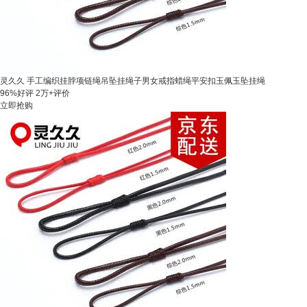
灵久久 手工编织挂脖项链绳吊坠挂绳子男女戒指蜡绳平安扣玉佩玉坠挂绳
96%好评
2万+评价
立即抢购