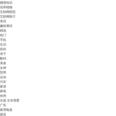
婚假知识
花草植物
互联网医院
互联网医疗
资讯
趣味测试
精选
热门
手机
生活
风尚
亲子
数码
美食
女神
型男
运动
汽车
家居
家电
休闲
乐器 京东母婴
广告
家用电器
厨具