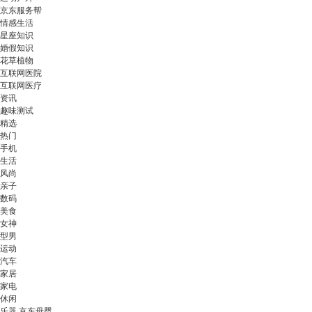
京东服务帮
情感生活
星座知识
婚假知识
花草植物
互联网医院
互联网医疗
资讯
趣味测试
精选
热门
手机
生活
风尚
亲子
数码
美食
女神
型男
运动
汽车
家居
家电
休闲
乐器 京东母婴