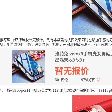
推荐理由:环保硅胶外壳设计，具有非常强的抗摔效果同时也增加手感的
机，配合舒适的手感，设计时尚，始终走在潮流的最前沿~
目前已有30+
法芘兔 vivox9手机壳女男硅胶
星满天-x9/x9s
暂无报价
30+评论
97%好评
4、法芘兔 oppor11手机壳女款男r11s钢化玻璃硬壳保护套 适用于r11s pl