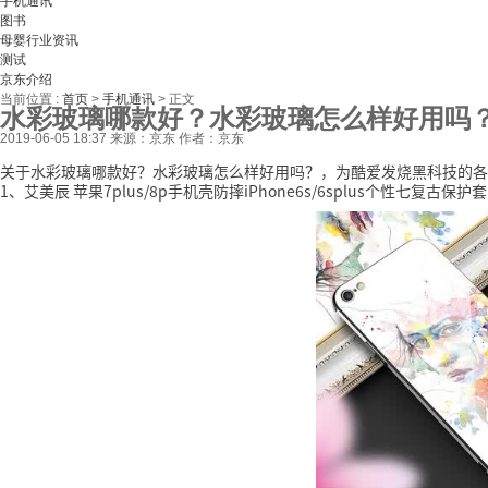
手机通讯
图书
母婴行业资讯
测试
京东介绍
当前位置 :
首页
>
手机通讯
>
正文
水彩玻璃哪款好？水彩玻璃怎么样好用吗
2019-06-05 18:37
来源：京东
作者：京东
关于水彩玻璃哪款好？水彩玻璃怎么样好用吗？，为酷爱发烧黑科技的各位
1、艾美辰 苹果7plus/8p手机壳防摔iPhone6s/6splus个性七复古保