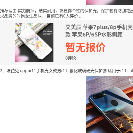
推荐理由:实力防摔，结实耐用，彰显你个性的保护壳，保护套有防刮花
求品牌的时尚女生品味。
目前已有0人评价
。
艾美辰 苹果7plus/8p手机
款 苹果6P/6SP水彩侧颜
暂无报价
0评论
2、法芘兔 oppor11手机壳女款男r11s钢化玻璃硬壳保护套 适用于r11s pl