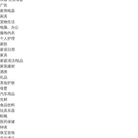
广告
家用电器
厨具
宠物生活
电脑、办公
服饰内衣
个人护理
家纺
家居日用
家具
家庭清洁/纸品
家装建材
酒类
礼品
美妆护肤
母婴
汽车用品
生鲜
食品饮料
玩具乐器
鞋靴
医药保健
钟表
珠宝首饰