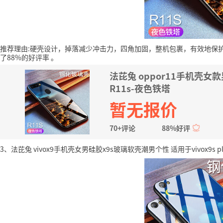
推荐理由:硬壳设计，掉落减少冲击力，四角加固，整机包裹，有效地保
了88%的好评率
。
法芘兔 oppor11手机壳女款
R11s-夜色铁塔
暂无报价
70+评论
88%好评
3、法芘兔 vivox9手机壳女男硅胶x9s玻璃软壳潮男个性 适用于vivox9s plu