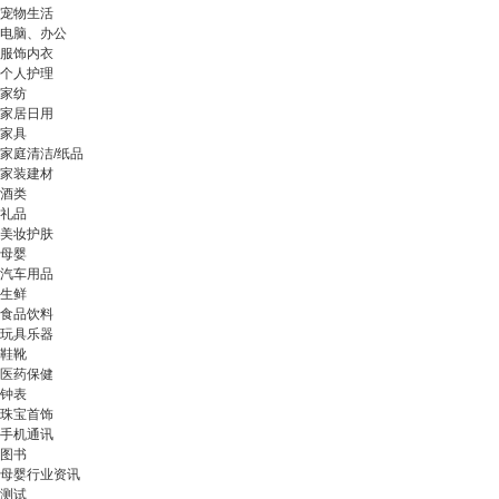
宠物生活
电脑、办公
服饰内衣
个人护理
家纺
家居日用
家具
家庭清洁/纸品
家装建材
酒类
礼品
美妆护肤
母婴
汽车用品
生鲜
食品饮料
玩具乐器
鞋靴
医药保健
钟表
珠宝首饰
手机通讯
图书
母婴行业资讯
测试