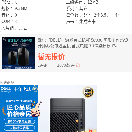
PS/2 ：0
二级缓存 ：12MB
规格 ：9.5MM
系列 ：其它
音箱 ：0
盘位数 ：5个，2个3.5，一个2.5，一个M.2
COM ：0
声卡 ：集成声卡
芯片组 ：其它
戴尔（DELL） 游戏台式机XPS8930 图形工作站设
计师办公电脑主机 台式电脑 3D渲染建模 i7-
9700/32G/256G固态+2T P2000-5G图形显卡/定制
暂无报价
1评论
100%好评
相关商品