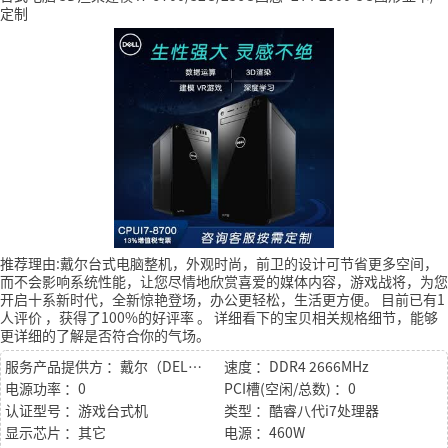
定制
推荐理由:戴尔台式电脑整机，外观时尚，前卫的设计可节省更多空间，
而不会影响系统性能，让您尽情地欣赏喜爱的媒体内容，游戏战将，为您
开启十系新时代，全新惊艳登场，办公更轻松，生活更方便。
目前已有1
人评价
，获得了100%的好评率
。
详细看下的宝贝相关规格细节，能够
更详细的了解是否符合你的气场。
服务产品提供方 ：戴尔（DELL）
速度 ：DDR4 2666MHz
电源功率 ：0
PCI槽(空闲/总数) ：0
认证型号 ：游戏台式机
类型 ：酷睿八代i7处理器
显示芯片 ：其它
电源 ：460W