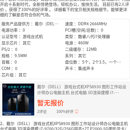
开启十系新时代，全新惊艳登场，轻松办公，愉快生活。
目前已有2人评
价
，获得了100%的好评率
。
详细看下的宝贝相关规格细节，能够更详
细的了解是否符合你的气场。
服务产品提供方 ：戴尔（DELL）
速度 ：DDR4 2666MHz
电源功率 ：0
PCI槽(空闲/总数) ：0
认证型号 ：游戏台式机
类型 ：酷睿八代i7处理器
显示芯片 ：其它
电源 ：460W
PS/2 ：0
二级缓存 ：12MB
规格 ：9.5MM
系列 ：其它
音箱 ：0
盘位数 ：5个，2个3.5，一个2.5，一个M.2
COM ：0
声卡 ：集成声卡
芯片组 ：其它
戴尔（DELL） 游戏台式机XPS8930 图形工作站设
计师办公电脑主机 台式电脑 3D渲染建模 i7-
8700K/32G/256G固态+2T P2000-5G图形显卡/定
暂无报价
制
2评论
100%好评
2、戴尔（DELL） 游戏台式机XPS8930 图形工作站设计师办公电脑主机
台式电脑 3D渲染建模 i7-9700/32G/256G固态+2T P2000-5G图形显卡/