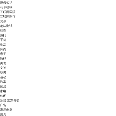
婚假知识
花草植物
互联网医院
互联网医疗
资讯
趣味测试
精选
热门
手机
生活
风尚
亲子
数码
美食
女神
型男
运动
汽车
家居
家电
休闲
乐器 京东母婴
广告
家用电器
厨具