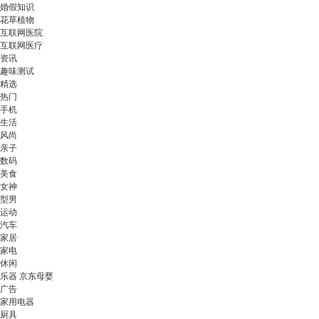
婚假知识
花草植物
互联网医院
互联网医疗
资讯
趣味测试
精选
热门
手机
生活
风尚
亲子
数码
美食
女神
型男
运动
汽车
家居
家电
休闲
乐器 京东母婴
广告
家用电器
厨具