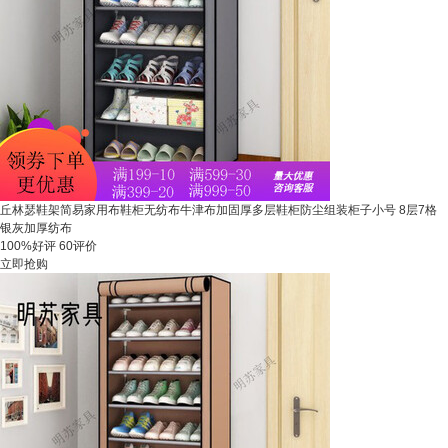
丘林瑟鞋架简易家用布鞋柜无纺布牛津布加固厚多层鞋柜防尘组装柜子小号 8层7格
银灰加厚纺布
100%好评
60评价
立即抢购