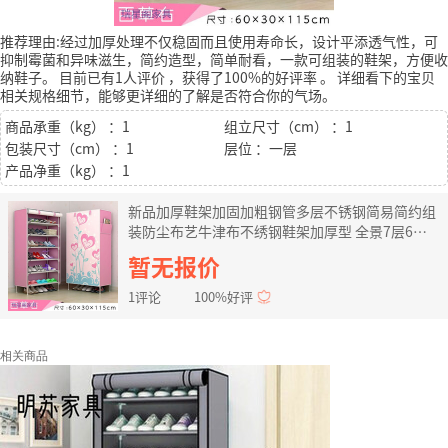
推荐理由:经过加厚处理不仅稳固而且使用寿命长，设计平添透气性，可
抑制霉菌和异味滋生，简约造型，简单耐看，一款可组装的鞋架，方便收
纳鞋子。
目前已有1人评价
，获得了100%的好评率
。
详细看下的宝贝
相关规格细节，能够更详细的了解是否符合你的气场。
商品承重（kg） ：1
组立尺寸（cm） ：1
包装尺寸（cm） ：1
层位 ：一层
产品净重（kg） ：1
新品加厚鞋架加固加粗钢管多层不锈钢简易简约组
装防尘布艺牛津布不绣钢鞋架加厚型 全景7层6格-
百草右
暂无报价
1评论
100%好评
相关商品