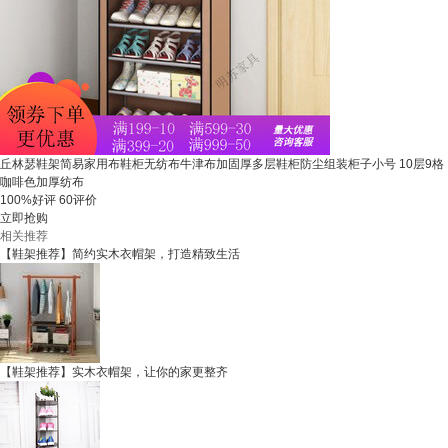
丘林瑟鞋架简易家用布鞋柜无纺布牛津布加固厚多层鞋柜防尘组装柜子小号 10层9格
咖啡色加厚纺布
100%好评
60评价
立即抢购
相关推荐
【鞋架推荐】简约实木衣帽架，打造精致生活
【鞋架推荐】实木衣帽架，让你的家更整齐