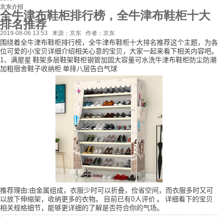
京东介绍
全牛津布鞋柜排行榜，全牛津布鞋柜十大
排名推荐
2019-08-06 13:53
来源：京东
作者：京东
围绕着全牛津布鞋柜排行榜，全牛津布鞋柜十大排名推荐这个主题，为各
位可爱的小宝贝详细介绍相关心意的宝贝，大家一起来看下相关内容吧。
1、满屋星 鞋架多层鞋架鞋柜钢管加固大容量可水洗牛津布鞋柜防尘防潮
加粗宿舍鞋子收纳柜 单排八层告白气球
推荐理由:由金属组成，衣服少时可以折叠，俭省空间，而衣服多时又可
以放下伸缩架，收纳更多的衣物。
目前已有0人评价
。
详细看下的宝贝
相关规格细节，能够更详细的了解是否符合你的气场。