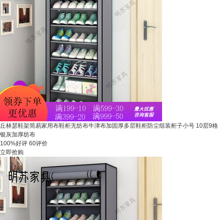
丘林瑟鞋架简易家用布鞋柜无纺布牛津布加固厚多层鞋柜防尘组装柜子小号 10层9格
银灰加厚纺布
100%好评
60评价
立即抢购