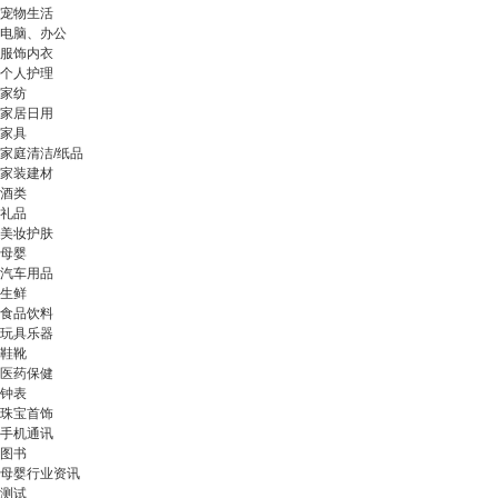
宠物生活
电脑、办公
服饰内衣
个人护理
家纺
家居日用
家具
家庭清洁/纸品
家装建材
酒类
礼品
美妆护肤
母婴
汽车用品
生鲜
食品饮料
玩具乐器
鞋靴
医药保健
钟表
珠宝首饰
手机通讯
图书
母婴行业资讯
测试