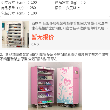
组立尺寸（cm） ：100
产品净重（kg） ：5
商品承重（kg） ：280
层位 ：六层以上
包装尺寸（cm） ：100
满屋星 鞋架多层鞋架鞋柜钢管加固大容量可水洗牛
津布鞋柜防尘防潮加粗宿舍鞋子收纳柜 单排八层告
白气球
暂无报价
0评论
2、新品加厚鞋架加固加粗钢管多层不锈钢简易简约组装防尘布艺牛津布
不绣钢鞋架加厚型 全景7层6格-百草右