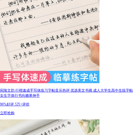
宛陵文韵 行楷速成手写体练习字帖音乐热评 优选美文书摘 成人大学生高中生练字帖
女生字体行书向糖果伸手
96%好评
5万+评价
立即抢购