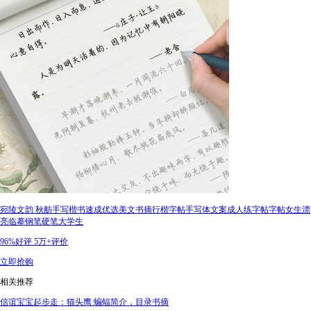
宛陵文韵 秋舫手写楷书速成优选美文书摘行楷字帖手写体文案成人练字帖字帖女生漂
亮临摹钢笔硬笔大学生
96%好评
5万+评价
立即抢购
相关推荐
信谊宝宝起步走：猫头鹰 蝙蝠简介，目录书摘