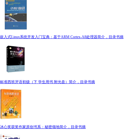
嵌入式Linux系统开发入门宝典：基于ARM Cortex-A8处理器简介，目录书摘
标准西班牙语初级（下 学生用书 附光盘）简介，目录书摘
冰心奖获奖作家原创书系：秘密领地简介，目录书摘