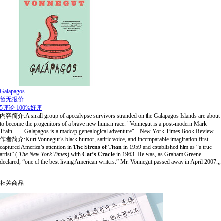
Galapagos
暂无报价
5评论
100%好评
内容简介:A small group of apocalypse survivors stranded on the Galapagos Islands are about
to become the progenitors of a brave new human race. "Vonnegut is a post-modern Mark
Train. . . . Galapagos is a madcap genealogical adventure".--New York Times Book Review.
作者简介:Kurt Vonnegut’s black humor, satiric voice, and incomparable imagination first
captured America’s attention in
The Sirens of Titan
in 1959 and established him as “a true
artist” (
The New York Times
) with
Cat’s Cradle
in 1963. He was, as Graham Greene
declared, “one of the best living American writers.” Mr. Vonnegut passed away in April 2007.,,
相关商品