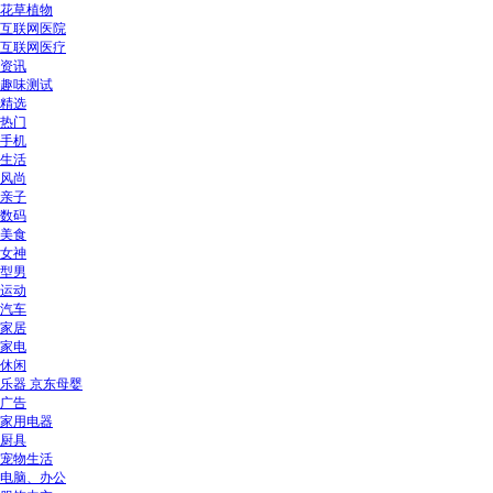
花草植物
互联网医院
互联网医疗
资讯
趣味测试
精选
热门
手机
生活
风尚
亲子
数码
美食
女神
型男
运动
汽车
家居
家电
休闲
乐器 京东母婴
广告
家用电器
厨具
宠物生活
电脑、办公