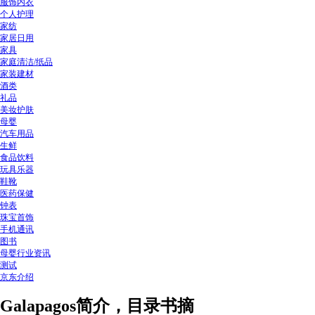
服饰内衣
个人护理
家纺
家居日用
家具
家庭清洁/纸品
家装建材
酒类
礼品
美妆护肤
母婴
汽车用品
生鲜
食品饮料
玩具乐器
鞋靴
医药保健
钟表
珠宝首饰
手机通讯
图书
母婴行业资讯
测试
京东介绍
Galapagos简介，目录书摘