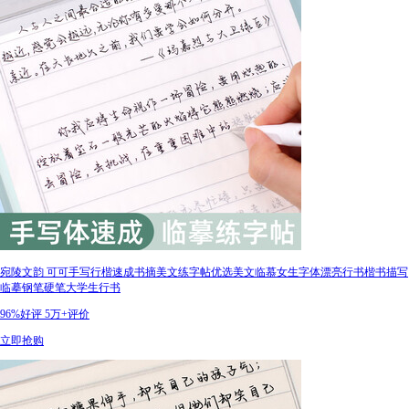
宛陵文韵 可可手写行楷速成书摘美文练字帖优选美文临慕女生字体漂亮行书楷书描写
临摹钢笔硬笔大学生行书
96%好评
5万+评价
立即抢购